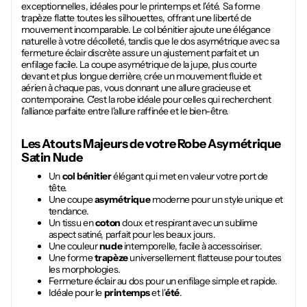
exceptionnelles, idéales pour le printemps et l'été. Sa forme
trapèze flatte toutes les silhouettes, offrant une liberté de
mouvement incomparable. Le col bénitier ajoute une élégance
naturelle à votre décolleté, tandis que le dos asymétrique avec sa
fermeture éclair discrète assure un ajustement parfait et un
enfilage facile. La coupe asymétrique de la jupe, plus courte
devant et plus longue derrière, crée un mouvement fluide et
aérien à chaque pas, vous donnant une allure gracieuse et
contemporaine. C'est la robe idéale pour celles qui recherchent
l'alliance parfaite entre l'allure raffinée et le bien-être.
Les Atouts Majeurs de votre
Robe Asymétrique
Satin Nude
Un
col bénitier
élégant qui met en valeur votre port de
tête.
Une coupe
asymétrique
moderne pour un style unique et
tendance.
Un tissu en
coton
doux et respirant avec un sublime
aspect satiné, parfait pour les beaux jours.
Une couleur
nude
intemporelle, facile à accessoiriser.
Une forme
trapèze
universellement flatteuse pour toutes
les morphologies.
Fermeture éclair au dos pour un enfilage simple et rapide.
Idéale pour le
printemps
et l'
été
.