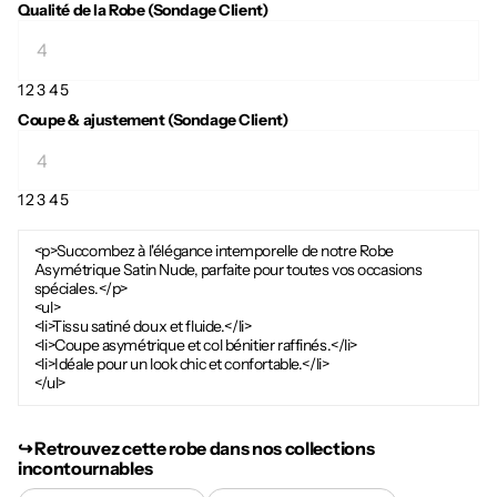
Qualité de la Robe (Sondage Client)
1
2
3
4
5
Coupe & ajustement (Sondage Client)
1
2
3
4
5
<p>Succombez à l'élégance intemporelle de notre Robe
Asymétrique Satin Nude, parfaite pour toutes vos occasions
spéciales.</p>
<ul>
<li>Tissu satiné doux et fluide.</li>
<li>Coupe asymétrique et col bénitier raffinés.</li>
<li>Idéale pour un look chic et confortable.</li>
</ul>
↪︎ Retrouvez cette robe dans nos collections
incontournables