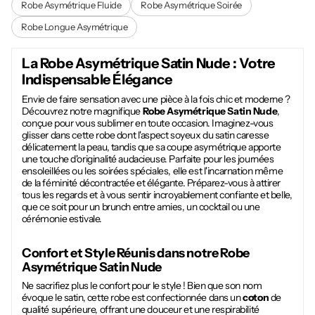
Robe Asymétrique Fluide
Robe Asymétrique Soirée
Robe Longue Asymétrique
La
Robe Asymétrique Satin Nude
: Votre
Indispensable Élégance
Envie de faire sensation avec une pièce à la fois chic et moderne ?
Découvrez notre magnifique
Robe Asymétrique Satin Nude
,
conçue pour vous sublimer en toute occasion. Imaginez-vous
glisser dans cette robe dont l'aspect soyeux du satin caresse
délicatement la peau, tandis que sa coupe asymétrique apporte
une touche d'originalité audacieuse. Parfaite pour les journées
ensoleillées ou les soirées spéciales, elle est l'incarnation même
de la féminité décontractée et élégante. Préparez-vous à attirer
tous les regards et à vous sentir incroyablement confiante et belle,
que ce soit pour un brunch entre amies, un cocktail ou une
cérémonie estivale.
Confort et Style Réunis dans notre
Robe
Asymétrique Satin Nude
Ne sacrifiez plus le confort pour le style ! Bien que son nom
évoque le satin, cette robe est confectionnée dans un
coton
de
qualité supérieure, offrant une douceur et une respirabilité