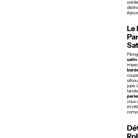
soirée
distin
épouse
Le 
Par
Sat
Plong
satin
impecc
bord
coupe 
silhou
jupe. 
tandis
perle
vous v
et int
compr
Dét
Ro