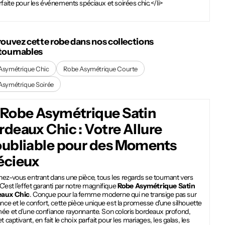
rfaite pour les événements spéciaux et soirées chic.</li>
rouvez cette robe dans nos collections
tournables
Asymétrique Chic
Robe Asymétrique Courte
Asymétrique Soirée
Robe Asymétrique Satin
rdeaux Chic
: Votre Allure
oubliable pour des Moments
écieux
ez-vous entrant dans une pièce, tous les regards se tournant vers
C'est l'effet garanti par notre magnifique
Robe Asymétrique Satin
eaux Chic
. Conçue pour la femme moderne qui ne transige pas sur
ance et le confort, cette pièce unique est la promesse d'une silhouette
mée et d'une confiance rayonnante. Son coloris bordeaux profond,
et captivant, en fait le choix parfait pour les mariages, les galas, les