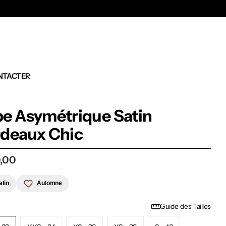
Ex
NTACTER
e Asymétrique Satin
deaux Chic
,00
atin
Automne
Guide des Tailles