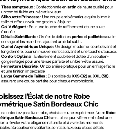
Tissu somptueux
: Confectionnée en
satin
de haute qualité pour
un tombé fluide et un éclat luxueux.
Silhouette Princesse
: Une coupe emblématique qui sublime la
taille et offre un volume gracieux à la jupe.
Col V élégant
: Pour une touche de raffinement et une allure
élancée.
Détails Scintillants
: Ornée de délicates
perles
et
paillettes
sur le
corsage et les manches, ajoutant un éclat subtil.
Ourlet Asymétrique Unique
: Un design moderne, court devant et
long derrière, pour un mouvement captivant et une touche d'audace.
Confort Optimal
: Entièrement doublée et dotée d'un soutien-
gorge intégré pour une tenue parfaite et un bien-être assuré.
Fermeture Discrète
: Un zip arrière pratique pour un enfilage facile
et une finition impeccable.
Large Gamme de Tailles
: Disponible du
XXS (32)
au
XXL (58)
,
assurant une coupe parfaite pour chaque morphologie.
isissez l'Éclat de notre
Robe
ymétrique Satin Bordeaux Chic
us contentez pas d'une robe, choisissez une expérience. Notre
Robe
trique Satin Bordeaux Chic
est plus qu'un vêtement : c'est une
tion à révéler votre élégance naturelle et à vivre des moments
iables. Sa couleur envoûtante, son tissu luxueux et ses détails