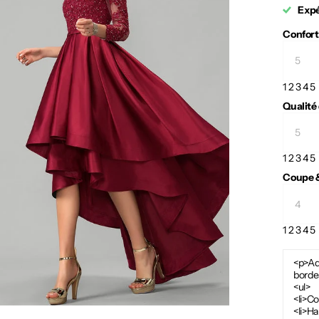
Expé
Confort
1
2
3
4
5
Qualité
1
2
3
4
5
Coupe &
1
2
3
4
5
<p>Ad
borde
<ul>
<li>C
<li>Ha