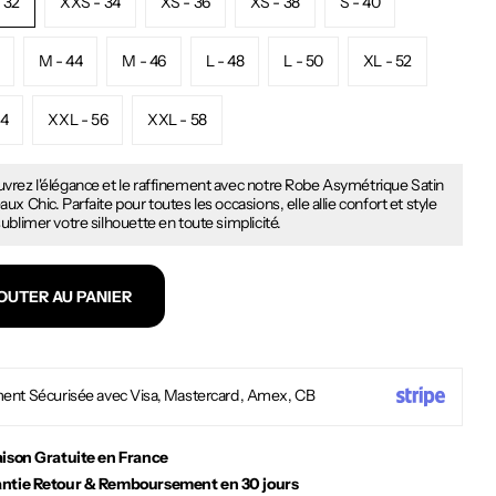
 32
XXS - 34
XS - 36
XS - 38
S - 40
M - 44
M - 46
L - 48
L - 50
XL - 52
54
XXL - 56
XXL - 58
vrez l'élégance et le raffinement avec notre Robe Asymétrique Satin
ux Chic. Parfaite pour toutes les occasions, elle allie confort et style
ublimer votre silhouette en toute simplicité.
OUTER AU PANIER
ent Sécurisée avec Visa, Mastercard, Amex, CB
aison Gratuite en France
ntie Retour & Remboursement en 30 jours