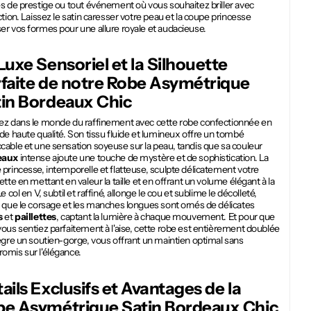
s de prestige ou tout événement où vous souhaitez briller avec
ction. Laissez le satin caresser votre peau et la coupe princesse
r vos formes pour une allure royale et audacieuse.
Luxe Sensoriel et la Silhouette
faite de notre
Robe Asymétrique
in Bordeaux Chic
ez dans le monde du raffinement avec cette robe confectionnée en
de haute qualité. Son tissu fluide et lumineux offre un tombé
able et une sensation soyeuse sur la peau, tandis que sa couleur
eaux
intense ajoute une touche de mystère et de sophistication. La
princesse, intemporelle et flatteuse, sculpte délicatement votre
ette en mettant en valeur la taille et en offrant un volume élégant à la
Le col en V, subtil et raffiné, allonge le cou et sublime le décolleté,
 que le corsage et les manches longues sont ornés de délicates
s
et
paillettes
, captant la lumière à chaque mouvement. Et pour que
ous sentiez parfaitement à l'aise, cette robe est entièrement doublée
ègre un soutien-gorge, vous offrant un maintien optimal sans
omis sur l'élégance.
ails Exclusifs et Avantages de la
be Asymétrique Satin Bordeaux Chic