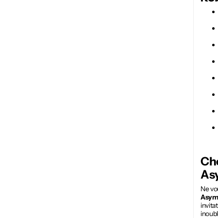
Cho
As
Ne vo
Asymé
invita
inoubl