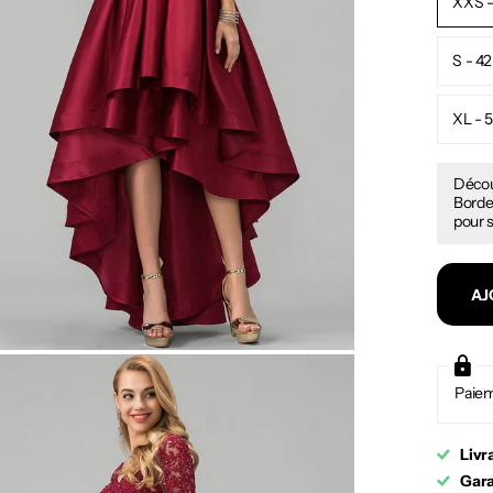
XXS -
S - 42
XL - 
Décou
Bordea
pour s
AJ
Paiem
Livr
Gara