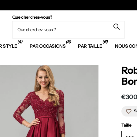
Que cherchez-vous?
(4)
(5)
(6)
R STYLE
PAR OCCASIONS
PAR TAILLE
NOUS CO
Rob
Bor
€300
S
Taille