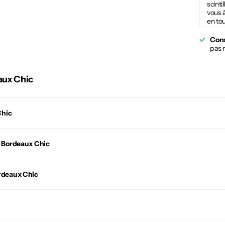
scinti
vous 
en tou
Cons
pas 
aux Chic
Chic
n Bordeaux Chic
rdeaux Chic