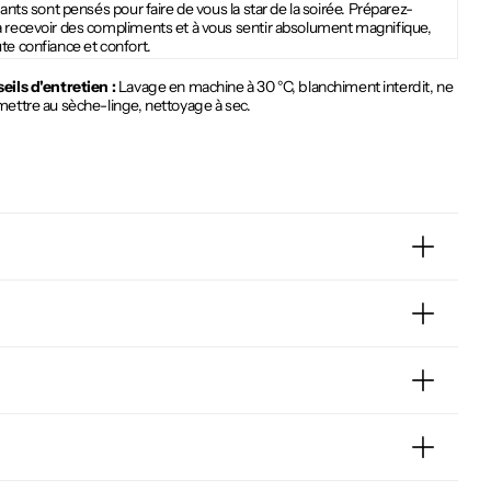
llants sont pensés pour faire de vous la star de la soirée. Préparez-
à recevoir des compliments et à vous sentir absolument magnifique,
te confiance et confort.
eils d'entretien :
Lavage en machine à 30 °C, blanchiment interdit, ne
mettre au sèche-linge, nettoyage à sec.