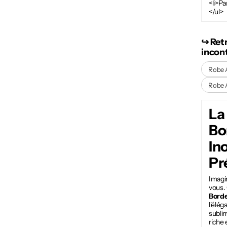
<li>Pa
</ul>
↪︎ Ret
incon
Robe 
Robe 
La
Bo
In
Pr
Imagin
vous. 
Bord
l'élég
subli
riche 