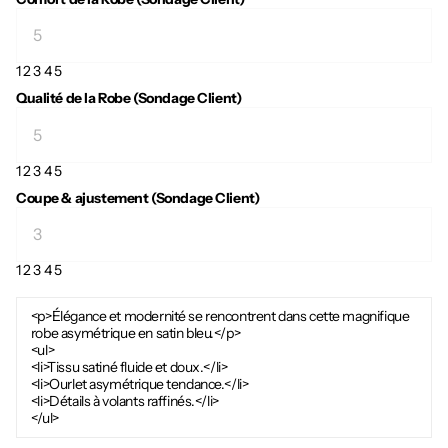
1
2
3
4
5
Qualité de la Robe (Sondage Client)
1
2
3
4
5
Coupe & ajustement (Sondage Client)
1
2
3
4
5
<p>Élégance et modernité se rencontrent dans cette magnifique
robe asymétrique en satin bleu.</p>
<ul>
<li>Tissu satiné fluide et doux.</li>
<li>Ourlet asymétrique tendance.</li>
<li>Détails à volants raffinés.</li>
</ul>