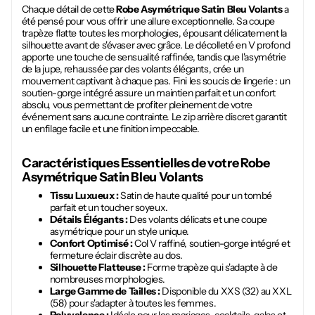
Chaque détail de cette
Robe Asymétrique Satin Bleu Volants
a
été pensé pour vous offrir une allure exceptionnelle. Sa coupe
trapèze flatte toutes les morphologies, épousant délicatement la
silhouette avant de s'évaser avec grâce. Le décolleté en V profond
apporte une touche de sensualité raffinée, tandis que l'asymétrie
de la jupe, rehaussée par des volants élégants, crée un
mouvement captivant à chaque pas. Fini les soucis de lingerie : un
soutien-gorge intégré assure un maintien parfait et un confort
absolu, vous permettant de profiter pleinement de votre
événement sans aucune contrainte. Le zip arrière discret garantit
un enfilage facile et une finition impeccable.
Caractéristiques Essentielles de votre
Robe
Asymétrique Satin Bleu Volants
Tissu Luxueux :
Satin de haute qualité pour un tombé
parfait et un toucher soyeux.
Détails Élégants :
Des volants délicats et une coupe
asymétrique pour un style unique.
Confort Optimisé :
Col V raffiné, soutien-gorge intégré et
fermeture éclair discrète au dos.
Silhouette Flatteuse :
Forme trapèze qui s'adapte à de
nombreuses morphologies.
Large Gamme de Tailles :
Disponible du XXS (32) au XXL
(58) pour s'adapter à toutes les femmes.