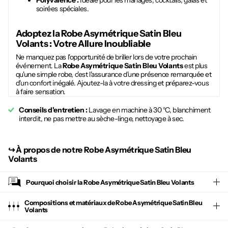
Polyvalence :
Idéale pour les mariages, cocktails, galas et
soirées spéciales.
Adoptez la
Robe Asymétrique Satin Bleu
Volants
: Votre Allure Inoubliable
Ne manquez pas l'opportunité de briller lors de votre prochain
événement. La
Robe Asymétrique Satin Bleu Volants
est plus
qu'une simple robe, c'est l'assurance d'une présence remarquée et
d'un confort inégalé. Ajoutez-la à votre dressing et préparez-vous
à faire sensation.
Conseils d'entretien :
Lavage en machine à 30 °C, blanchiment
interdit, ne pas mettre au sèche-linge, nettoyage à sec.
↪︎
À propos de notre Robe Asymétrique Satin Bleu
Volants
Pourquoi choisir la
Robe Asymétrique Satin Bleu Volants
Compositions et matériaux de Robe Asymétrique Satin Bleu
Volants