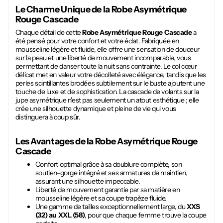
Le Charme Unique de la
Robe Asymétrique
Rouge Cascade
Chaque détail de cette
Robe Asymétrique Rouge Cascade
a
été pensé pour votre confort et votre éclat. Fabriquée en
mousseline légère et fluide, elle offre une sensation de douceur
sur la peau et une liberté de mouvement incomparable, vous
permettant de danser toute la nuit sans contrainte. Le col cœur
délicat met en valeur votre décolleté avec élégance, tandis que les
perles scintillantes brodées subtilement sur le buste ajoutent une
touche de luxe et de sophistication. La cascade de volants sur la
jupe asymétrique n'est pas seulement un atout esthétique ; elle
crée une silhouette dynamique et pleine de vie qui vous
distinguera à coup sûr.
Les Avantages de la
Robe Asymétrique Rouge
Cascade
Confort optimal grâce à sa doublure complète, son
soutien-gorge intégré et ses armatures de maintien,
assurant une silhouette impeccable.
Liberté de mouvement garantie par sa matière en
mousseline légère et sa coupe trapèze fluide.
Une gamme de tailles exceptionnellement large, du
XXS
(32) au XXL (58)
, pour que chaque femme trouve la coupe