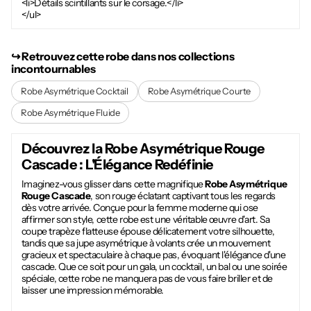
<li>Détails scintillants sur le corsage.</li>
</ul>
↪︎ Retrouvez cette robe dans nos collections
incontournables
Robe Asymétrique Cocktail
Robe Asymétrique Courte
Robe Asymétrique Fluide
Découvrez la
Robe Asymétrique Rouge
Cascade
: L'Élégance Redéfinie
Imaginez-vous glisser dans cette magnifique
Robe Asymétrique
Rouge Cascade
, son rouge éclatant captivant tous les regards
dès votre arrivée. Conçue pour la femme moderne qui ose
affirmer son style, cette robe est une véritable œuvre d'art. Sa
coupe trapèze flatteuse épouse délicatement votre silhouette,
tandis que sa jupe asymétrique à volants crée un mouvement
gracieux et spectaculaire à chaque pas, évoquant l'élégance d'une
cascade. Que ce soit pour un gala, un cocktail, un bal ou une soirée
spéciale, cette robe ne manquera pas de vous faire briller et de
laisser une impression mémorable.