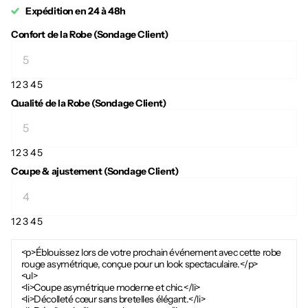
Expédition en 24 à 48h
Confort de la Robe (Sondage Client)
1
2
3
4
5
Qualité de la Robe (Sondage Client)
1
2
3
4
5
Coupe & ajustement (Sondage Client)
1
2
3
4
5
<p>Éblouissez lors de votre prochain événement avec cette robe
rouge asymétrique, conçue pour un look spectaculaire.</p>
<ul>
<li>Coupe asymétrique moderne et chic.</li>
<li>Décolleté cœur sans bretelles élégant.</li>