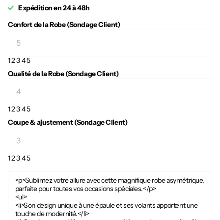
Expédition en 24 à 48h
Confort de la Robe (Sondage Client)
1
2
3
4
5
Qualité de la Robe (Sondage Client)
1
2
3
4
5
Coupe & ajustement (Sondage Client)
1
2
3
4
5
<p>Sublimez votre allure avec cette magnifique robe asymétrique,
parfaite pour toutes vos occasions spéciales.</p>
<ul>
<li>Son design unique à une épaule et ses volants apportent une
touche de modernité.</li>