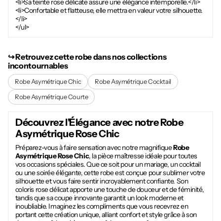
<li>Sa teinte rose délicate assure une élégance intemporelle.</li>
<li>Confortable et flatteuse, elle mettra en valeur votre silhouette.
</li>
</ul>
↪︎ Retrouvez cette robe dans nos collections
incontournables
Robe Asymétrique Chic
Robe Asymétrique Cocktail
Robe Asymétrique Courte
Découvrez l'Élégance avec notre
Robe
Asymétrique Rose Chic
Préparez-vous à faire sensation avec notre magnifique
Robe
Asymétrique Rose Chic
, la pièce maîtresse idéale pour toutes
vos occasions spéciales. Que ce soit pour un mariage, un cocktail
ou une soirée élégante, cette robe est conçue pour sublimer votre
silhouette et vous faire sentir incroyablement confiante. Son
coloris rose délicat apporte une touche de douceur et de féminité,
tandis que sa coupe innovante garantit un look moderne et
inoubliable. Imaginez les compliments que vous recevrez en
portant cette création unique, alliant confort et style grâce à son