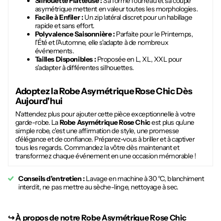
Silhouette Flatteuse :
Sa forme fourreau et sa coupe
asymétrique mettent en valeur toutes les morphologies.
Facile à Enfiler :
Un zip latéral discret pour un habillage
rapide et sans effort.
Polyvalence Saisonnière :
Parfaite pour le Printemps,
l'Été et l'Automne, elle s'adapte à de nombreux
événements.
Tailles Disponibles :
Proposée en L, XL, XXL pour
s'adapter à différentes silhouettes.
Adoptez la
Robe Asymétrique Rose Chic
Dès
Aujourd'hui
N'attendez plus pour ajouter cette pièce exceptionnelle à votre
garde-robe. La
Robe Asymétrique Rose Chic
est plus qu'une
simple robe, c'est une affirmation de style, une promesse
d'élégance et de confiance. Préparez-vous à briller et à captiver
tous les regards. Commandez la vôtre dès maintenant et
transformez chaque événement en une occasion mémorable !
Conseils d'entretien :
Lavage en machine à 30 °C, blanchiment
interdit, ne pas mettre au sèche-linge, nettoyage à sec.
↪︎
À propos de notre Robe Asymétrique Rose Chic