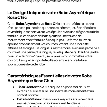
tissu extensible qui épouse parfaitement vos formes.
Le Design Unique de votre
Robe Asymétrique
Rose Chic
Cette
Robe Asymétrique Rose Chic
est une véritable œuvre
d'art, pensée pour celles qui osent se démarquer. Son décolleté
asymétrique met en valeur vos épaules avec une élégance subtile,
tandis que les volants délicats ajoutent une touche de
mouvement et de fantaisie à chaque pas. La forme fourreau
épouse gracieusement vos courbes, créant une silhouette
raffinée et allongée. Sa longueur asymétrique, avec une partie plus
courte et une partie plus longue, révèle juste ce qu'il faut de jambe
pour un effet "wow" garanti, sans jamais compromettre votre
confort. Le style faux portefeuille accentue encore l'allure
sophistiquée de cette robe.
Caractéristiques Essentielles de votre
Robe
Asymétrique Rose Chic
Tissu Confortable :
Fabriquée en polyester doux et
extensible, elle assure une liberté de mouvement et un
confort optimal.
Détails Raffinés :
Des volants élégants et un décolleté
asymétrique pour un look unique et tendance.