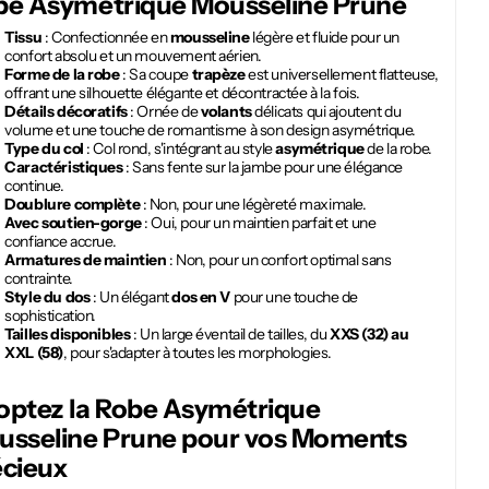
be Asymétrique Mousseline Prune
Tissu
: Confectionnée en
mousseline
légère et fluide pour un
confort absolu et un mouvement aérien.
Forme de la robe
: Sa coupe
trapèze
est universellement flatteuse,
offrant une silhouette élégante et décontractée à la fois.
Détails décoratifs
: Ornée de
volants
délicats qui ajoutent du
volume et une touche de romantisme à son design asymétrique.
Type du col
: Col rond, s'intégrant au style
asymétrique
de la robe.
Caractéristiques
: Sans fente sur la jambe pour une élégance
continue.
Doublure complète
: Non, pour une légèreté maximale.
Avec soutien-gorge
: Oui, pour un maintien parfait et une
confiance accrue.
Armatures de maintien
: Non, pour un confort optimal sans
contrainte.
Style du dos
: Un élégant
dos en V
pour une touche de
sophistication.
Tailles disponibles
: Un large éventail de tailles, du
XXS (32) au
XXL (58)
, pour s'adapter à toutes les morphologies.
optez la
Robe Asymétrique
usseline Prune
pour vos Moments
écieux