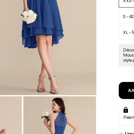
XXS -
S - 42
XL - 
Décou
Mousse
style 
AJ
Paiem
Livr