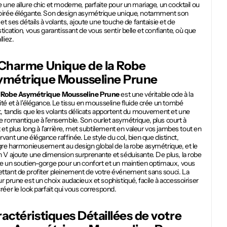
 une allure chic et moderne, parfaite pour un mariage, un cocktail ou
oirée élégante. Son design asymétrique unique, notamment son
 et ses détails à volants, ajoute une touche de fantaisie et de
tication, vous garantissant de vous sentir belle et confiante, où que
lliez.
 Charme Unique de la
Robe
ymétrique Mousseline Prune
e
Robe Asymétrique Mousseline Prune
est une véritable ode à la
té et à l'élégance. Le tissu en mousseline fluide crée un tombé
t, tandis que les volants délicats apportent du mouvement et une
 romantique à l'ensemble. Son ourlet asymétrique, plus court à
t et plus long à l'arrière, met subtilement en valeur vos jambes tout en
vant une élégance raffinée. Le style du col, bien que distinct,
gre harmonieusement au design global de la robe asymétrique, et le
 V ajoute une dimension surprenante et séduisante. De plus, la robe
re un soutien-gorge pour un confort et un maintien optimaux, vous
ttant de profiter pleinement de votre événement sans souci. La
r prune est un choix audacieux et sophistiqué, facile à accessoiriser
réer le look parfait qui vous correspond.
actéristiques Détaillées de votre