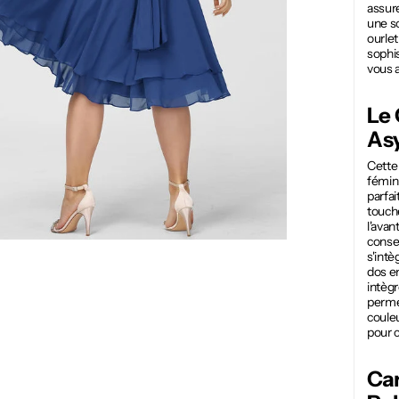
assure
une s
ourlet
sophis
vous a
Le
As
Cett
fémini
parfai
touche
l'avan
conser
s'intè
dos en
intèg
perme
couleu
pour c
Car