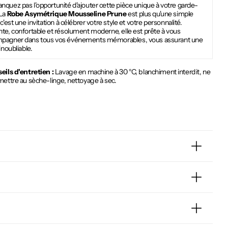
quez pas l'opportunité d'ajouter cette pièce unique à votre garde-
 La
Robe Asymétrique Mousseline Prune
est plus qu'une simple
 c'est une invitation à célébrer votre style et votre personnalité.
te, confortable et résolument moderne, elle est prête à vous
pagner dans tous vos événements mémorables, vous assurant une
 inoubliable.
eils d'entretien :
Lavage en machine à 30 °C, blanchiment interdit, ne
mettre au sèche-linge, nettoyage à sec.