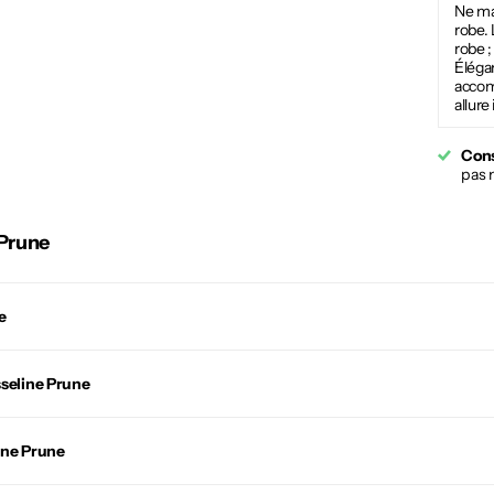
Ne man
robe.
robe ;
Élégan
accom
allure
Cons
pas 
 Prune
e
seline Prune
ine Prune