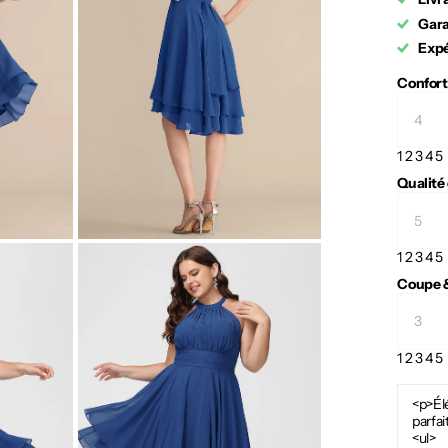
Gara
Expé
Confort
1
2
3
4
5
Qualité
1
2
3
4
5
Coupe &
1
2
3
4
5
<p>Él
parfa
<ul>