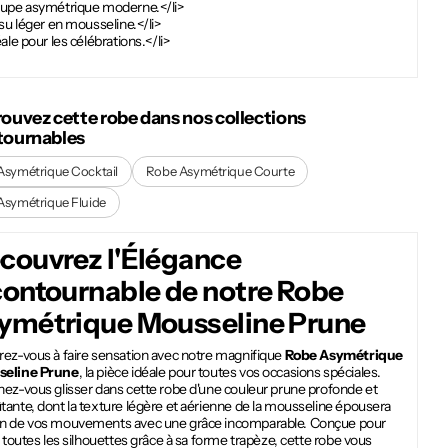
oupe asymétrique moderne.</li>
ssu léger en mousseline.</li>
éale pour les célébrations.</li>
rouvez cette robe dans nos collections
tournables
Asymétrique Cocktail
Robe Asymétrique Courte
Asymétrique Fluide
couvrez l'Élégance
contournable de notre
Robe
ymétrique Mousseline Prune
rez-vous à faire sensation avec notre magnifique
Robe Asymétrique
seline Prune
, la pièce idéale pour toutes vos occasions spéciales.
nez-vous glisser dans cette robe d'une couleur prune profonde et
ante, dont la texture légère et aérienne de la mousseline épousera
n de vos mouvements avec une grâce incomparable. Conçue pour
r toutes les silhouettes grâce à sa forme trapèze, cette robe vous