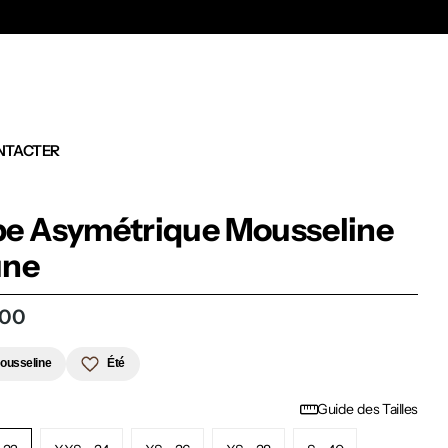
Ex
NTACTER
e Asymétrique Mousseline
une
,00
ousseline
Été
Guide des Tailles