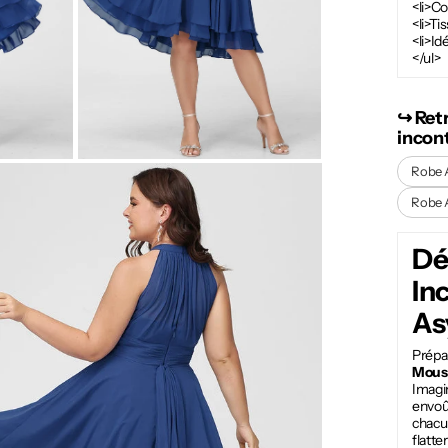
<li>C
<li>Ti
<li>Id
</ul>
↪︎ Ret
incon
Robe 
Robe 
Dé
In
As
Prépa
Mous
Imagi
envoût
chacu
flatte