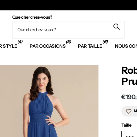
Que cherchez-vous?
(4)
(5)
(6)
R STYLE
PAR OCCASIONS
PAR TAILLE
NOUS CO
Rob
Pr
€190
M
Taille