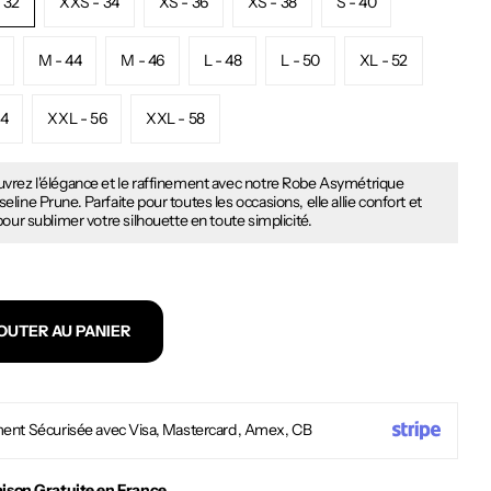
 32
XXS - 34
XS - 36
XS - 38
S - 40
M - 44
M - 46
L - 48
L - 50
XL - 52
54
XXL - 56
XXL - 58
vrez l'élégance et le raffinement avec notre Robe Asymétrique
line Prune. Parfaite pour toutes les occasions, elle allie confort et
pour sublimer votre silhouette en toute simplicité.
OUTER AU PANIER
ent Sécurisée avec Visa, Mastercard, Amex, CB
aison Gratuite en France