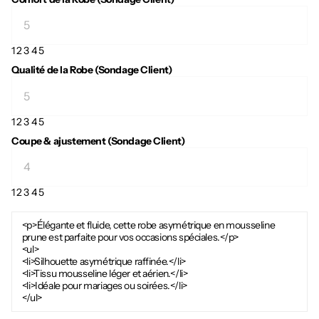
1
2
3
4
5
Qualité de la Robe (Sondage Client)
1
2
3
4
5
Coupe & ajustement (Sondage Client)
1
2
3
4
5
<p>Élégante et fluide, cette robe asymétrique en mousseline
prune est parfaite pour vos occasions spéciales.</p>
<ul>
<li>Silhouette asymétrique raffinée.</li>
<li>Tissu mousseline léger et aérien.</li>
<li>Idéale pour mariages ou soirées.</li>
</ul>