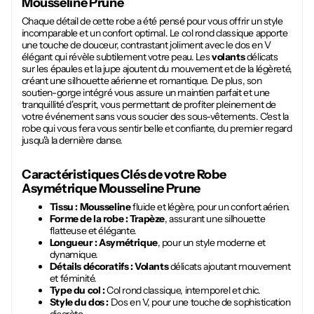
Mousseline Prune
Chaque détail de cette robe a été pensé pour vous offrir un style
incomparable et un confort optimal. Le col rond classique apporte
une touche de douceur, contrastant joliment avec le dos en V
élégant qui révèle subtilement votre peau. Les
volants
délicats
sur les épaules et la jupe ajoutent du mouvement et de la légèreté,
créant une silhouette aérienne et romantique. De plus, son
soutien-gorge intégré vous assure un maintien parfait et une
tranquillité d'esprit, vous permettant de profiter pleinement de
votre événement sans vous soucier des sous-vêtements. C'est la
robe qui vous fera vous sentir belle et confiante, du premier regard
jusqu'à la dernière danse.
Caractéristiques Clés de votre
Robe
Asymétrique Mousseline Prune
Tissu :
Mousseline
fluide et légère, pour un confort aérien.
Forme de la robe :
Trapèze
, assurant une silhouette
flatteuse et élégante.
Longueur :
Asymétrique
, pour un style moderne et
dynamique.
Détails décoratifs :
Volants
délicats ajoutant mouvement
et féminité.
Type du col :
Col rond classique, intemporel et chic.
Style du dos :
Dos en V, pour une touche de sophistication