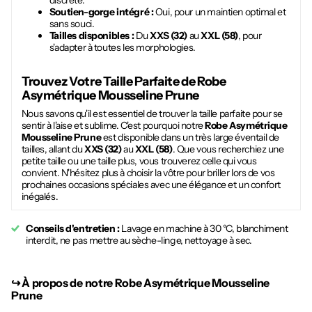
discrète.
Soutien-gorge intégré :
Oui, pour un maintien optimal et
sans souci.
Tailles disponibles :
Du
XXS (32)
au
XXL (58)
, pour
s'adapter à toutes les morphologies.
Trouvez Votre Taille Parfaite de
Robe
Asymétrique Mousseline Prune
Nous savons qu'il est essentiel de trouver la taille parfaite pour se
sentir à l'aise et sublime. C'est pourquoi notre
Robe Asymétrique
Mousseline Prune
est disponible dans un très large éventail de
tailles, allant du
XXS (32)
au
XXL (58)
. Que vous recherchiez une
petite taille ou une taille plus, vous trouverez celle qui vous
convient. N'hésitez plus à choisir la vôtre pour briller lors de vos
prochaines occasions spéciales avec une élégance et un confort
inégalés.
Conseils d'entretien :
Lavage en machine à 30 °C, blanchiment
interdit, ne pas mettre au sèche-linge, nettoyage à sec.
↪︎
À propos de notre Robe Asymétrique Mousseline
Prune