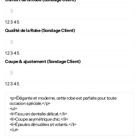
1
2
3
4
5
Qualité de la Robe (Sondage Client)
1
2
3
4
5
Coupe & ajustement (Sondage Client)
1
2
3
4
5
<p>Élégante et moderne, cette robe est parfaite pour toute
occasion spéciale.</p>
<ul>
<li>Tissu en dentelle délicat.</li>
<li>Coupe asymétrique chic.</li>
<li>Épaules dénudées et volants.</li>
</ul>