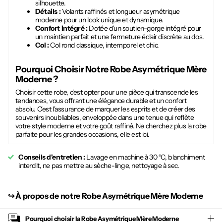
silhouette.
Détails :
Volants raffinés et longueur asymétrique
moderne pour un look unique et dynamique.
Confort intégré :
Dotée d'un soutien-gorge intégré pour
un maintien parfait et une fermeture éclair discrète au dos.
Col :
Col rond classique, intemporel et chic.
Pourquoi Choisir Notre
Robe Asymétrique Mère
Moderne
?
Choisir cette robe, c'est opter pour une pièce qui transcende les
tendances, vous offrant une élégance durable et un confort
absolu. C'est l'assurance de marquer les esprits et de créer des
souvenirs inoubliables, enveloppée dans une tenue qui reflète
votre style moderne et votre goût raffiné. Ne cherchez plus la robe
parfaite pour les grandes occasions, elle est ici.
Conseils d'entretien :
Lavage en machine à 30 °C, blanchiment
interdit, ne pas mettre au sèche-linge, nettoyage à sec.
↪︎
À propos de notre Robe Asymétrique Mère Moderne
Pourquoi choisir la
Robe Asymétrique Mère Moderne