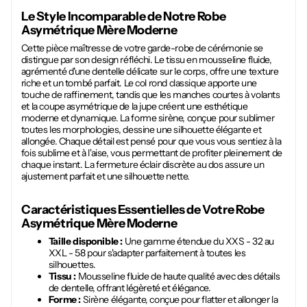
Le Style Incomparable de Notre
Robe
Asymétrique Mère Moderne
Cette pièce maîtresse de votre garde-robe de cérémonie se
distingue par son design réfléchi. Le tissu en mousseline fluide,
agrémenté d'une dentelle délicate sur le corps, offre une texture
riche et un tombé parfait. Le col rond classique apporte une
touche de raffinement, tandis que les manches courtes à volants
et la coupe asymétrique de la jupe créent une esthétique
moderne et dynamique. La forme sirène, conçue pour sublimer
toutes les morphologies, dessine une silhouette élégante et
allongée. Chaque détail est pensé pour que vous vous sentiez à la
fois sublime et à l'aise, vous permettant de profiter pleinement de
chaque instant. La fermeture éclair discrète au dos assure un
ajustement parfait et une silhouette nette.
Caractéristiques Essentielles de Votre
Robe
Asymétrique Mère Moderne
Taille disponible :
Une gamme étendue du XXS - 32 au
XXL - 58 pour s'adapter parfaitement à toutes les
silhouettes.
Tissu :
Mousseline fluide de haute qualité avec des détails
de dentelle, offrant légèreté et élégance.
Forme :
Sirène élégante, conçue pour flatter et allonger la