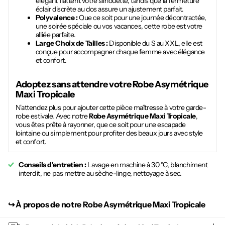
élégant flattent votre silhouette, tandis que la fermeture
éclair discrète au dos assure un ajustement parfait.
Polyvalence :
Que ce soit pour une journée décontractée,
une soirée spéciale ou vos vacances, cette robe est votre
alliée parfaite.
Large Choix de Tailles :
Disponible du S au XXL, elle est
conçue pour accompagner chaque femme avec élégance
et confort.
Adoptez sans attendre votre
Robe Asymétrique
Maxi Tropicale
N'attendez plus pour ajouter cette pièce maîtresse à votre garde-
robe estivale. Avec notre
Robe Asymétrique Maxi Tropicale
,
vous êtes prête à rayonner, que ce soit pour une escapade
lointaine ou simplement pour profiter des beaux jours avec style
et confort.
Conseils d'entretien :
Lavage en machine à 30 °C, blanchiment
interdit, ne pas mettre au sèche-linge, nettoyage à sec.
↪︎
À propos de notre Robe Asymétrique Maxi Tropicale