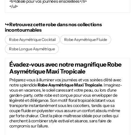
<li>Idéale pour vos journées ensoleillées</li>
</ul>
↪︎ Retrouvez cette robe dans nos collections
incontournables
Robe Asymétrique Cocktail
Robe Asymétrique Fluide
Robe Longue Asymétrique
Évadez-vous avec notre magnifique
Robe
Asymétrique Maxi Tropicale
Préparez-vous à illuminer vos journées et vos soirées d'été avec
notre splendide
Robe Asymétrique Maxi Tropicale
. Imaginez-
vous en vacances, le soleil caressant votre peau, ou lors d'une
garden-party, cette robe est conçue pour vous envelopper de
légèreté et d'élégance. Son motif floral tropical éclatant vous
transporte instantanément sous les cocotiers, tandis que sa
coupe fluide en polyester vous assure un confort absolu même
par forte chaleur. C'est la pièce maîtresse idéale pour celles qui
cherchent à combiner style estival et aisance, sans faire de
compromis sur l'allure.