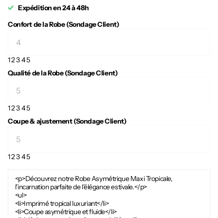
Expédition en 24 à 48h
Confort de la Robe (Sondage Client)
1
2
3
4
5
Qualité de la Robe (Sondage Client)
1
2
3
4
5
Coupe & ajustement (Sondage Client)
1
2
3
4
5
<p>Découvrez notre Robe Asymétrique Maxi Tropicale,
l'incarnation parfaite de l'élégance estivale.</p>
<ul>
<li>Imprimé tropical luxuriant</li>
<li>Coupe asymétrique et fluide</li>