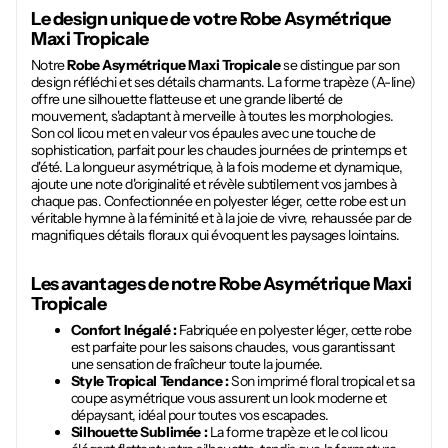
Le design unique de votre
Robe Asymétrique
Maxi Tropicale
Notre
Robe Asymétrique Maxi Tropicale
se distingue par son
design réfléchi et ses détails charmants. La forme trapèze (A-line)
offre une silhouette flatteuse et une grande liberté de
mouvement, s'adaptant à merveille à toutes les morphologies.
Son col licou met en valeur vos épaules avec une touche de
sophistication, parfait pour les chaudes journées de printemps et
d'été. La longueur asymétrique, à la fois moderne et dynamique,
ajoute une note d'originalité et révèle subtilement vos jambes à
chaque pas. Confectionnée en polyester léger, cette robe est un
véritable hymne à la féminité et à la joie de vivre, rehaussée par de
magnifiques détails floraux qui évoquent les paysages lointains.
Les avantages de notre
Robe Asymétrique Maxi
Tropicale
Confort Inégalé :
Fabriquée en polyester léger, cette robe
est parfaite pour les saisons chaudes, vous garantissant
une sensation de fraîcheur toute la journée.
Style Tropical Tendance :
Son imprimé floral tropical et sa
coupe asymétrique vous assurent un look moderne et
dépaysant, idéal pour toutes vos escapades.
Silhouette Sublimée :
La forme trapèze et le col licou