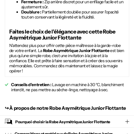
Fermeture :
Zip arrière discret pour un enfilage facile et un
ajustement sûr.
Doublure :
Partiellement doublée pour assurer l'opacité
tout en conservant la légèreté et la fluidité.
Faites le choix de l'élégance avec cette
Robe
Asymétrique Junior Flottante
N'attendez plus pour offrir cette pièce maîtresse à la garde-robe
de votre enfant. La
Robe Asymétrique Junior Flottante
est bien
plus qu'une simple robe, c'est une invitation à la joie et à la
confiance. Elle est prête à faire sensation et à créer des souvenirs
mémorables. Commandez dès maintenant et laissez la magie
opérer !
Conseils d'entretien :
Lavage en machine à 30 °C, blanchiment
interdit, ne pas mettre au sèche-linge, nettoyage à sec.
↪︎
À propos de notre Robe Asymétrique Junior Flottante
Pourquoi choisir la
Robe Asymétrique Junior Flottante
Compositions et matériaux de Robe Asymétrique Junior