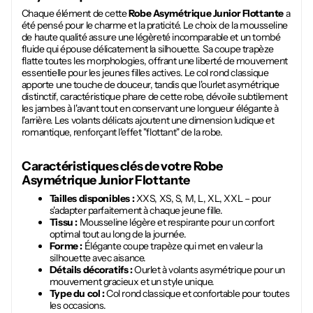
Chaque élément de cette
Robe Asymétrique Junior Flottante
a
été pensé pour le charme et la praticité. Le choix de la mousseline
de haute qualité assure une légèreté incomparable et un tombé
fluide qui épouse délicatement la silhouette. Sa coupe trapèze
flatte toutes les morphologies, offrant une liberté de mouvement
essentielle pour les jeunes filles actives. Le col rond classique
apporte une touche de douceur, tandis que l'ourlet asymétrique
distinctif, caractéristique phare de cette robe, dévoile subtilement
les jambes à l'avant tout en conservant une longueur élégante à
l'arrière. Les volants délicats ajoutent une dimension ludique et
romantique, renforçant l'effet "flottant" de la robe.
Caractéristiques clés de votre
Robe
Asymétrique Junior Flottante
Tailles disponibles :
XXS, XS, S, M, L, XL, XXL – pour
s'adapter parfaitement à chaque jeune fille.
Tissu :
Mousseline légère et respirante pour un confort
optimal tout au long de la journée.
Forme :
Élégante coupe trapèze qui met en valeur la
silhouette avec aisance.
Détails décoratifs :
Ourlet à volants asymétrique pour un
mouvement gracieux et un style unique.
Type du col :
Col rond classique et confortable pour toutes
les occasions.