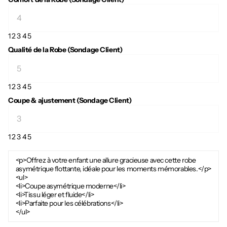
1
2
3
4
5
Qualité de la Robe (Sondage Client)
1
2
3
4
5
Coupe & ajustement (Sondage Client)
1
2
3
4
5
<p>Offrez à votre enfant une allure gracieuse avec cette robe
asymétrique flottante, idéale pour les moments mémorables.</p>
<ul>
<li>Coupe asymétrique moderne</li>
<li>Tissu léger et fluide</li>
<li>Parfaite pour les célébrations</li>
</ul>