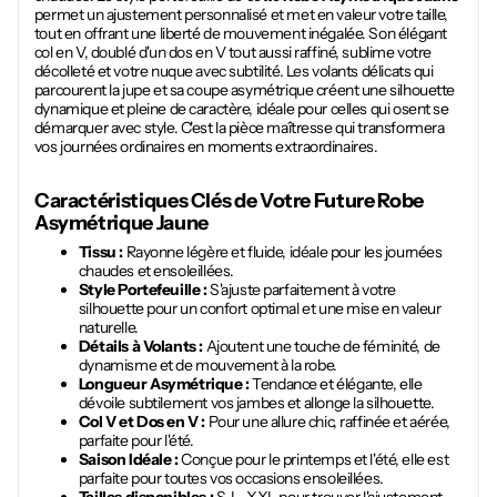
permet un ajustement personnalisé et met en valeur votre taille,
tout en offrant une liberté de mouvement inégalée. Son élégant
col en V, doublé d'un dos en V tout aussi raffiné, sublime votre
décolleté et votre nuque avec subtilité. Les volants délicats qui
parcourent la jupe et sa coupe asymétrique créent une silhouette
dynamique et pleine de caractère, idéale pour celles qui osent se
démarquer avec style. C'est la pièce maîtresse qui transformera
vos journées ordinaires en moments extraordinaires.
Caractéristiques Clés de Votre Future
Robe
Asymétrique Jaune
Tissu :
Rayonne légère et fluide, idéale pour les journées
chaudes et ensoleillées.
Style Portefeuille :
S'ajuste parfaitement à votre
silhouette pour un confort optimal et une mise en valeur
naturelle.
Détails à Volants :
Ajoutent une touche de féminité, de
dynamisme et de mouvement à la robe.
Longueur Asymétrique :
Tendance et élégante, elle
dévoile subtilement vos jambes et allonge la silhouette.
Col V et Dos en V :
Pour une allure chic, raffinée et aérée,
parfaite pour l'été.
Saison Idéale :
Conçue pour le printemps et l'été, elle est
parfaite pour toutes vos occasions ensoleillées.