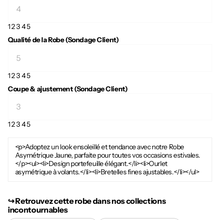
1
2
3
4
5
Qualité de la Robe (Sondage Client)
1
2
3
4
5
Coupe & ajustement (Sondage Client)
1
2
3
4
5
<p>Adoptez un look ensoleillé et tendance avec notre Robe
Asymétrique Jaune, parfaite pour toutes vos occasions estivales.
</p><ul><li>Design portefeuille élégant.</li><li>Ourlet
asymétrique à volants.</li><li>Bretelles fines ajustables.</li></ul>
↪︎ Retrouvez cette robe dans nos collections
incontournables