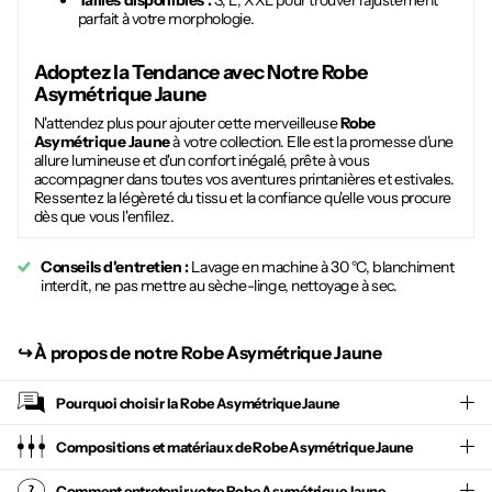
Tailles disponibles :
S, L, XXL pour trouver l'ajustement
parfait à votre morphologie.
Adoptez la Tendance avec Notre
Robe
Asymétrique Jaune
N'attendez plus pour ajouter cette merveilleuse
Robe
Asymétrique Jaune
à votre collection. Elle est la promesse d'une
allure lumineuse et d'un confort inégalé, prête à vous
accompagner dans toutes vos aventures printanières et estivales.
Ressentez la légèreté du tissu et la confiance qu'elle vous procure
dès que vous l'enfilez.
Conseils d'entretien :
Lavage en machine à 30 °C, blanchiment
interdit, ne pas mettre au sèche-linge, nettoyage à sec.
↪︎
À propos de notre Robe Asymétrique Jaune
Pourquoi choisir la
Robe Asymétrique Jaune
Compositions et matériaux de Robe Asymétrique Jaune
Comment entretenir votre
Robe Asymétrique Jaune