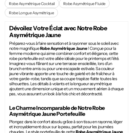
Robe Asymétrique Cocktail
Robe Asymétrique Fluide
Robe Longue Asymétrique
Dévoilez Votre Éclat avec Notre
Robe
Asymétrique Jaune
Préparez-vous à faire sensation et à rayonner sous le soleil avec
notre magnifique
Robe Asymétrique Jaune
! Conçue pour la
femme moderne qui aime combiner confort et élégance, cette
robe portefeuille est votre alliée idéale pour le printemps et l'été.
Imaginez-vous flânant sur une terrasse ensoleillée, lors d'un
brunch entre amis ou pour une escapade estivale. Sa couleur
jaune vibrante apporte une touche de gaieté et de fraîcheur à
votre garde-robe, tandis que sa coupe trapèze flatte toutes les
silhouettes. Les détails à volants et la longueur asymétrique
ajoutent une dimension unique et un mouvement aérien à chaque
pas, vous assurant un look à la fois chic et décontracté.
Le Charme Incomparable de Notre
Robe
Asymétrique Jaune
Portefeuille
Plongez dans le confort absolu grâce à son tissu en rayonne, léger
et incroyablement doux sur la peau, parfait pour les journées
chaudes. Le style portefeuille de cette
Robe Asymétrique Jaune