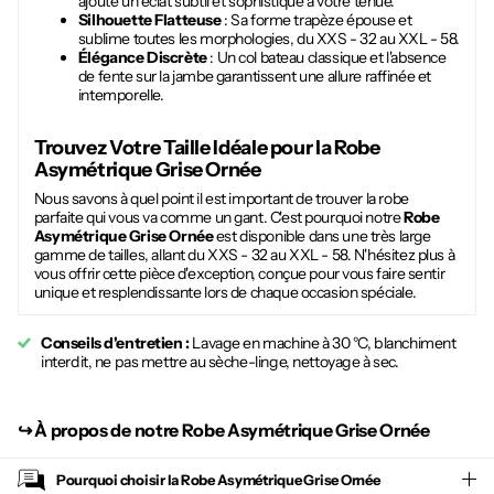
ajoute un éclat subtil et sophistiqué à votre tenue.
Silhouette Flatteuse
: Sa forme trapèze épouse et
sublime toutes les morphologies, du XXS - 32 au XXL - 58.
Élégance Discrète
: Un col bateau classique et l'absence
de fente sur la jambe garantissent une allure raffinée et
intemporelle.
Trouvez Votre Taille Idéale pour la
Robe
Asymétrique Grise Ornée
Nous savons à quel point il est important de trouver la robe
parfaite qui vous va comme un gant. C'est pourquoi notre
Robe
Asymétrique Grise Ornée
est disponible dans une très large
gamme de tailles, allant du XXS - 32 au XXL - 58. N'hésitez plus à
vous offrir cette pièce d'exception, conçue pour vous faire sentir
unique et resplendissante lors de chaque occasion spéciale.
Conseils d'entretien :
Lavage en machine à 30 °C, blanchiment
interdit, ne pas mettre au sèche-linge, nettoyage à sec.
↪︎
À propos de notre Robe Asymétrique Grise Ornée
Pourquoi choisir la
Robe Asymétrique Grise Ornée