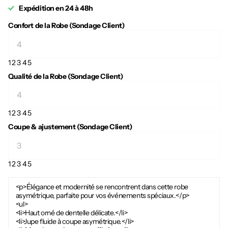
Expédition en 24 à 48h
Confort de la Robe (Sondage Client)
1
2
3
4
5
Qualité de la Robe (Sondage Client)
1
2
3
4
5
Coupe & ajustement (Sondage Client)
1
2
3
4
5
<p>Élégance et modernité se rencontrent dans cette robe
asymétrique, parfaite pour vos événements spéciaux.</p>
<ul>
<li>Haut orné de dentelle délicate.</li>
<li>Jupe fluide à coupe asymétrique.</li>