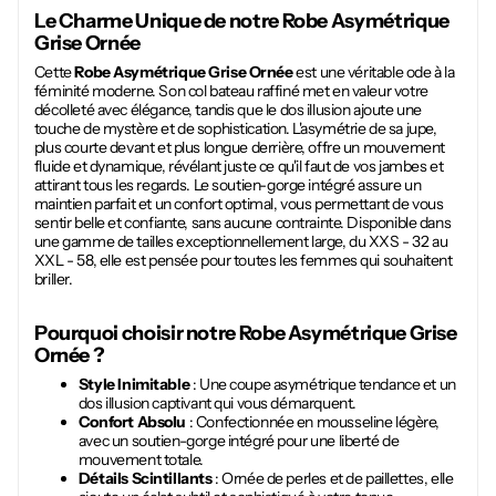
Le Charme Unique de notre
Robe Asymétrique
Grise Ornée
Cette
Robe Asymétrique Grise Ornée
est une véritable ode à la
féminité moderne. Son col bateau raffiné met en valeur votre
décolleté avec élégance, tandis que le dos illusion ajoute une
touche de mystère et de sophistication. L'asymétrie de sa jupe,
plus courte devant et plus longue derrière, offre un mouvement
fluide et dynamique, révélant juste ce qu'il faut de vos jambes et
attirant tous les regards. Le soutien-gorge intégré assure un
maintien parfait et un confort optimal, vous permettant de vous
sentir belle et confiante, sans aucune contrainte. Disponible dans
une gamme de tailles exceptionnellement large, du XXS - 32 au
XXL - 58, elle est pensée pour toutes les femmes qui souhaitent
briller.
Pourquoi choisir notre
Robe Asymétrique Grise
Ornée
?
Style Inimitable
: Une coupe asymétrique tendance et un
dos illusion captivant qui vous démarquent.
Confort Absolu
: Confectionnée en mousseline légère,
avec un soutien-gorge intégré pour une liberté de
mouvement totale.
Détails Scintillants
: Ornée de perles et de paillettes, elle