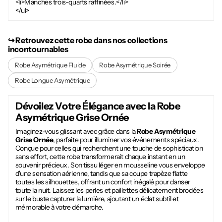
<li>Manches trois-quarts raffinées.</li>
</ul>
↪︎ Retrouvez cette robe dans nos collections
incontournables
Robe Asymétrique Fluide
Robe Asymétrique Soirée
Robe Longue Asymétrique
Dévoilez Votre Élégance avec la
Robe
Asymétrique Grise Ornée
Imaginez-vous glissant avec grâce dans la
Robe Asymétrique
Grise Ornée
, parfaite pour illuminer vos événements spéciaux.
Conçue pour celles qui recherchent une touche de sophistication
sans effort, cette robe transformerait chaque instant en un
souvenir précieux. Son tissu léger en mousseline vous enveloppe
d'une sensation aérienne, tandis que sa coupe trapèze flatte
toutes les silhouettes, offrant un confort inégalé pour danser
toute la nuit. Laissez les perles et paillettes délicatement brodées
sur le buste capturer la lumière, ajoutant un éclat subtil et
mémorable à votre démarche.