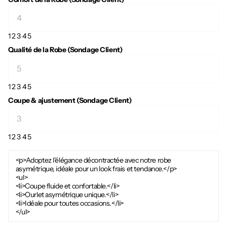
1
2
3
4
5
Qualité de la Robe (Sondage Client)
1
2
3
4
5
Coupe & ajustement (Sondage Client)
1
2
3
4
5
<p>Adoptez l'élégance décontractée avec notre robe
asymétrique, idéale pour un look frais et tendance.</p>
<ul>
<li>Coupe fluide et confortable.</li>
<li>Ourlet asymétrique unique.</li>
<li>Idéale pour toutes occasions.</li>
</ul>