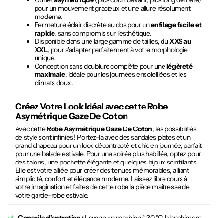
Ourlet
asymétrique
(plus court devant, plus long derrière)
pour un mouvement gracieux et une allure résolument
moderne.
Fermeture éclair discrète au dos pour un
enfilage facile et
rapide
, sans compromis sur l'esthétique.
Disponible dans une large gamme de tailles, du
XXS au
XXL
, pour s'adapter parfaitement à votre morphologie
unique.
Conception sans doublure complète pour une
légèreté
maximale
, idéale pour les journées ensoleillées et les
climats doux.
Créez Votre Look Idéal avec cette
Robe
Asymétrique Gaze De Coton
Avec cette
Robe Asymétrique Gaze De Coton
, les possibilités
de style sont infinies ! Portez-la avec des sandales plates et un
grand chapeau pour un look décontracté et chic en journée, parfait
pour une balade estivale. Pour une soirée plus habillée, optez pour
des talons, une pochette élégante et quelques bijoux scintillants.
Elle est votre alliée pour créer des tenues mémorables, alliant
simplicité, confort et élégance moderne. Laissez libre cours à
votre imagination et faites de cette robe la pièce maîtresse de
votre garde-robe estivale.
Conseils d'entretien :
Lavage en machine à 30 °C, blanchiment