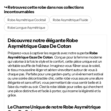
↪︎ Retrouvez cette robe dans nos collections
incontournables
Robe Asymétrique Cocktail
Robe Asymétrique Fluide
Robe Longue Asymétrique
Découvrez notre élégante
Robe
Asymétrique Gaze De Coton
Préparez-vous à captiver les regards avec notre superbe
Robe
Asymétrique Gaze De Coton
. Conçue pour la femme moderne
qui valorise à la fois le style et le confort, cette pièce unique est un
véritable souffle de fraîcheur. Imaginez-vous flâner sous le soleil,
le tissu mousseline léger et aérien virevoltant autour de vous à
chaque pas. Parfaite pour une garden-party, un événement estival
ou une soirée décontractée chic, cette robe vous assure une allure
élégante et sans effort, vous permettant de vous sentir belle et à
l'aise du matin au soir. C'est la robe idéale pour celles qui cherchent
une pièce distinctive et facile à porter, qui incarne la légèreté et la
grâce.
Le Charme Unique de notre
Robe Asymétrique