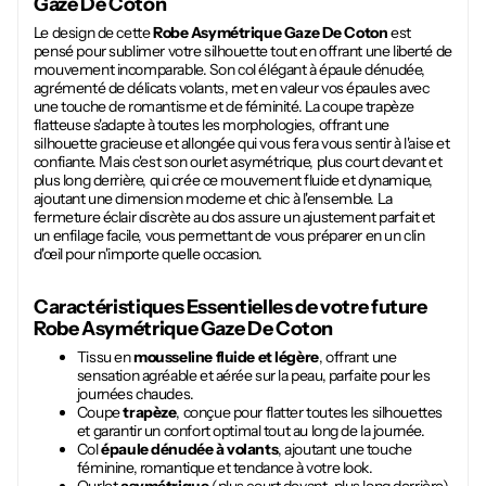
Gaze De Coton
Le design de cette
Robe Asymétrique Gaze De Coton
est
pensé pour sublimer votre silhouette tout en offrant une liberté de
mouvement incomparable. Son col élégant à épaule dénudée,
agrémenté de délicats volants, met en valeur vos épaules avec
une touche de romantisme et de féminité. La coupe trapèze
flatteuse s'adapte à toutes les morphologies, offrant une
silhouette gracieuse et allongée qui vous fera vous sentir à l'aise et
confiante. Mais c'est son ourlet asymétrique, plus court devant et
plus long derrière, qui crée ce mouvement fluide et dynamique,
ajoutant une dimension moderne et chic à l'ensemble. La
fermeture éclair discrète au dos assure un ajustement parfait et
un enfilage facile, vous permettant de vous préparer en un clin
d'œil pour n'importe quelle occasion.
Caractéristiques Essentielles de votre future
Robe Asymétrique Gaze De Coton
Tissu en
mousseline fluide et légère
, offrant une
sensation agréable et aérée sur la peau, parfaite pour les
journées chaudes.
Coupe
trapèze
, conçue pour flatter toutes les silhouettes
et garantir un confort optimal tout au long de la journée.
Col
épaule dénudée à volants
, ajoutant une touche
féminine, romantique et tendance à votre look.