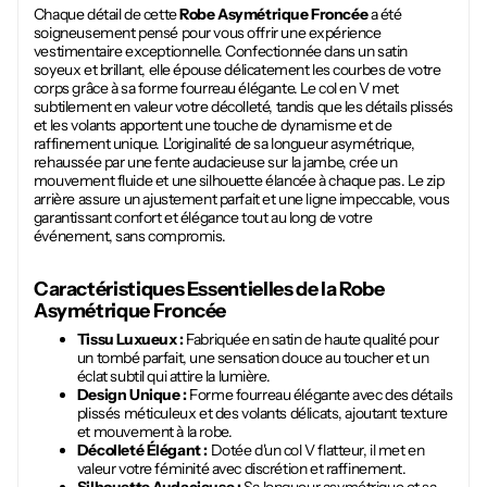
Chaque détail de cette
Robe Asymétrique Froncée
a été
soigneusement pensé pour vous offrir une expérience
vestimentaire exceptionnelle. Confectionnée dans un satin
soyeux et brillant, elle épouse délicatement les courbes de votre
corps grâce à sa forme fourreau élégante. Le col en V met
subtilement en valeur votre décolleté, tandis que les détails plissés
et les volants apportent une touche de dynamisme et de
raffinement unique. L'originalité de sa longueur asymétrique,
rehaussée par une fente audacieuse sur la jambe, crée un
mouvement fluide et une silhouette élancée à chaque pas. Le zip
arrière assure un ajustement parfait et une ligne impeccable, vous
garantissant confort et élégance tout au long de votre
événement, sans compromis.
Caractéristiques Essentielles de la
Robe
Asymétrique Froncée
Tissu Luxueux :
Fabriquée en satin de haute qualité pour
un tombé parfait, une sensation douce au toucher et un
éclat subtil qui attire la lumière.
Design Unique :
Forme fourreau élégante avec des détails
plissés méticuleux et des volants délicats, ajoutant texture
et mouvement à la robe.
Décolleté Élégant :
Dotée d'un col V flatteur, il met en
valeur votre féminité avec discrétion et raffinement.