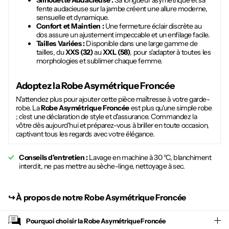
Silhouette Audacieuse :
Sa longueur asymétrique et sa
fente audacieuse sur la jambe créent une allure moderne,
sensuelle et dynamique.
Confort et Maintien :
Une fermeture éclair discrète au
dos assure un ajustement impeccable et un enfilage facile.
Tailles Variées :
Disponible dans une large gamme de
tailles, du
XXS (32)
au
XXL (58)
, pour s'adapter à toutes les
morphologies et sublimer chaque femme.
Adoptez la
Robe Asymétrique Froncée
N'attendez plus pour ajouter cette pièce maîtresse à votre garde-
robe. La
Robe Asymétrique Froncée
est plus qu'une simple robe
; c'est une déclaration de style et d'assurance. Commandez la
vôtre dès aujourd'hui et préparez-vous à briller en toute occasion,
captivant tous les regards avec votre élégance.
Conseils d'entretien :
Lavage en machine à 30 °C, blanchiment
interdit, ne pas mettre au sèche-linge, nettoyage à sec.
↪︎
À propos de notre Robe Asymétrique Froncée
Pourquoi choisir la
Robe Asymétrique Froncée