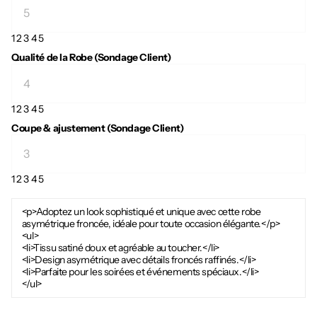
1
2
3
4
5
Qualité de la Robe (Sondage Client)
1
2
3
4
5
Coupe & ajustement (Sondage Client)
1
2
3
4
5
<p>Adoptez un look sophistiqué et unique avec cette robe
asymétrique froncée, idéale pour toute occasion élégante.</p>
<ul>
<li>Tissu satiné doux et agréable au toucher.</li>
<li>Design asymétrique avec détails froncés raffinés.</li>
<li>Parfaite pour les soirées et événements spéciaux.</li>
</ul>