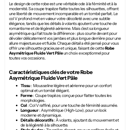
Le design de cette robe est une véritable ode à la féminité et à la
modernité. Sa coupe trapèze flatte toutes les silhouettes, offrant
une liberté de mouvement incomparable et un tombé parfait. Le
col V profond met en valeur votre décolleté avec une subtile
élégance, tandis que les détails à volants ajoutent une touche de
romantisme et de légèreté aérienne. Mais c'est sa longueur
asymétrique qui fait toute la différence : plus courte devant pour
dévoiler délicatement vos jambes et plus longue derrière pour une
allure majestueuse et fluide. Chaque détail a été pensé pour vous
offrir une silhouette gracieuse et unique, faisant de cette
Robe
Asymétrique Fluide Vert Pâle
un choix exceptionnel pour
toutes vos occasions.
Caractéristiques clés de votre
Robe
Asymétrique Fluide Vert Pâle
Tissu
: Mousseline légère et aérienne pour un confort
optimal et un tombé élégant.
Forme
: Coupe trapèze, conçue pour flatter toutes les
morphologies.
Col
: Col V raffiné, pour une touche de féminité assumée.
Longueur
: Asymétrique (High-Low), pour un look
moderne et dynamique.
Détails décoratifs
: À volants, ajoutant du mouvement et
de la légèreté à la silhouette.