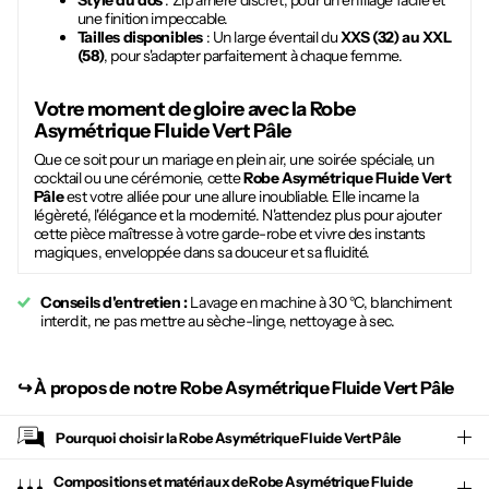
Style du dos
: Zip arrière discret, pour un enfilage facile et
une finition impeccable.
Tailles disponibles
: Un large éventail du
XXS (32) au XXL
(58)
, pour s'adapter parfaitement à chaque femme.
Votre moment de gloire avec la
Robe
Asymétrique Fluide Vert Pâle
Que ce soit pour un mariage en plein air, une soirée spéciale, un
cocktail ou une cérémonie, cette
Robe Asymétrique Fluide Vert
Pâle
est votre alliée pour une allure inoubliable. Elle incarne la
légèreté, l'élégance et la modernité. N'attendez plus pour ajouter
cette pièce maîtresse à votre garde-robe et vivre des instants
magiques, enveloppée dans sa douceur et sa fluidité.
Conseils d'entretien :
Lavage en machine à 30 °C, blanchiment
interdit, ne pas mettre au sèche-linge, nettoyage à sec.
↪︎
À propos de notre Robe Asymétrique Fluide Vert Pâle
Pourquoi choisir la
Robe Asymétrique Fluide Vert Pâle
Compositions et matériaux de Robe Asymétrique Fluide