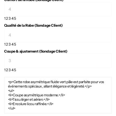
1
2
3
4
5
Qualité de la Robe (Sondage Client)
1
2
3
4
5
Coupe & ajustement (Sondage Client)
1
2
3
4
5
<p>Cette robe asymétrique fluide vert pâle est parfaite pour vos
événements spéciaux, alliant élégance et légèreté.</p>
<ul>
<li>Coupe asymétrique moderne.</li>
<li>Tissu léger et aérien.</li>
<li>Encolure licou raffinée.</li>
</ul>