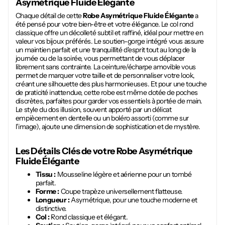
Asymétrique Fluide Élégante
Chaque détail de cette
Robe Asymétrique Fluide Élégante
a
été pensé pour votre bien-être et votre élégance. Le col rond
classique offre un décolleté subtil et raffiné, idéal pour mettre en
valeur vos bijoux préférés. Le soutien-gorge intégré vous assure
un maintien parfait et une tranquillité d'esprit tout au long de la
journée ou de la soirée, vous permettant de vous déplacer
librement sans contrainte. La ceinture/écharpe amovible vous
permet de marquer votre taille et de personnaliser votre look,
créant une silhouette des plus harmonieuses. Et pour une touche
de praticité inattendue, cette robe est même dotée de poches
discrètes, parfaites pour garder vos essentiels à portée de main.
Le style du dos illusion, souvent apporté par un délicat
empiècement en dentelle ou un boléro assorti (comme sur
l'image), ajoute une dimension de sophistication et de mystère.
Les Détails Clés de votre
Robe Asymétrique
Fluide Élégante
Tissu :
Mousseline légère et aérienne pour un tombé
parfait.
Forme :
Coupe trapèze universellement flatteuse.
Longueur :
Asymétrique, pour une touche moderne et
distinctive.
Col :
Rond classique et élégant.