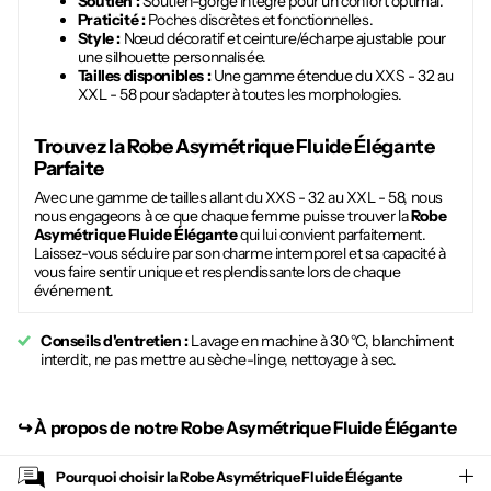
Soutien :
Soutien-gorge intégré pour un confort optimal.
Praticité :
Poches discrètes et fonctionnelles.
Style :
Nœud décoratif et ceinture/écharpe ajustable pour
une silhouette personnalisée.
Tailles disponibles :
Une gamme étendue du XXS - 32 au
XXL - 58 pour s'adapter à toutes les morphologies.
Trouvez la
Robe Asymétrique Fluide Élégante
Parfaite
Avec une gamme de tailles allant du XXS - 32 au XXL - 58, nous
nous engageons à ce que chaque femme puisse trouver la
Robe
Asymétrique Fluide Élégante
qui lui convient parfaitement.
Laissez-vous séduire par son charme intemporel et sa capacité à
vous faire sentir unique et resplendissante lors de chaque
événement.
Conseils d'entretien :
Lavage en machine à 30 °C, blanchiment
interdit, ne pas mettre au sèche-linge, nettoyage à sec.
↪︎
À propos de notre Robe Asymétrique Fluide Élégante
Pourquoi choisir la
Robe Asymétrique Fluide Élégante