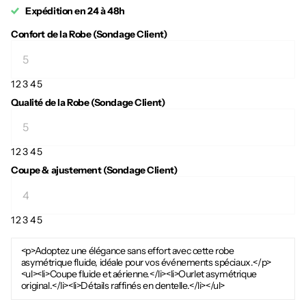
Expédition en 24 à 48h
Confort de la Robe (Sondage Client)
1
2
3
4
5
Qualité de la Robe (Sondage Client)
1
2
3
4
5
Coupe & ajustement (Sondage Client)
1
2
3
4
5
<p>Adoptez une élégance sans effort avec cette robe
asymétrique fluide, idéale pour vos événements spéciaux.</p>
<ul><li>Coupe fluide et aérienne.</li><li>Ourlet asymétrique
original.</li><li>Détails raffinés en dentelle.</li></ul>