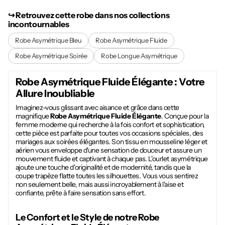
↪︎ Retrouvez cette robe dans nos collections
incontournables
Robe Asymétrique Bleu
Robe Asymétrique Fluide
Robe Asymétrique Soirée
Robe Longue Asymétrique
Robe Asymétrique Fluide Élégante
: Votre
Allure Inoubliable
Imaginez-vous glissant avec aisance et grâce dans cette
magnifique
Robe Asymétrique Fluide Élégante
. Conçue pour la
femme moderne qui recherche à la fois confort et sophistication,
cette pièce est parfaite pour toutes vos occasions spéciales, des
mariages aux soirées élégantes. Son tissu en mousseline léger et
aérien vous enveloppe d'une sensation de douceur et assure un
mouvement fluide et captivant à chaque pas. L'ourlet asymétrique
ajoute une touche d'originalité et de modernité, tandis que la
coupe trapèze flatte toutes les silhouettes. Vous vous sentirez
non seulement belle, mais aussi incroyablement à l'aise et
confiante, prête à faire sensation sans effort.
Le Confort et le Style de notre
Robe