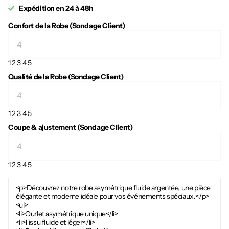
Expédition en 24 à 48h
Confort de la Robe (Sondage Client)
1
2
3
4
5
Qualité de la Robe (Sondage Client)
1
2
3
4
5
Coupe & ajustement (Sondage Client)
1
2
3
4
5
<p>Découvrez notre robe asymétrique fluide argentée, une pièce
élégante et moderne idéale pour vos événements spéciaux.</p>
<ul>
<li>Ourlet asymétrique unique</li>
<li>Tissu fluide et léger</li>