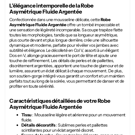
L'élégance intemporelle de la
Robe
Asymétrique Fluide Argentée
Confectionnée dans une mousseline délicate, cette
Robe
Asymétrique Fluide Argentée
offre un tombé impeccable et
une sensation de légèreté incomparable. Sa coupe trapèze flatte
toutes les morphologies, tandis que sa longueur asymétrique,
plus courte devant et plus longue derrière, crée une silhouette
dynamique et moderne, parfaite pour révéler vos jambes avec
subtilité et élégance. Le décolleté en Col V, assorti à un élégant
Dos en V, allonge gracieusement le port de tête et ajoute une
touche de raffinement. Les détails de perles et de paillettes,
discrètement argentées, apportent une touche de glamour et de
lumière, assurant un éclat délicat à chaque mouvement. De plus,
son soutien-gorge intégré vous garantit un confort et un maintien
parfaits tout au long de la soirée, vous permettant de danser et de
profiter en toute sérénité.
Caractéristiques détaillées de votre
Robe
Asymétrique Fluide Argentée
Tissu
: Mousseline légère et aérienne pour un mouvement
fluide.
Détails décoratifs
: Sublimes perles et paillettes
scintillantes pour un éclat argenté discret.