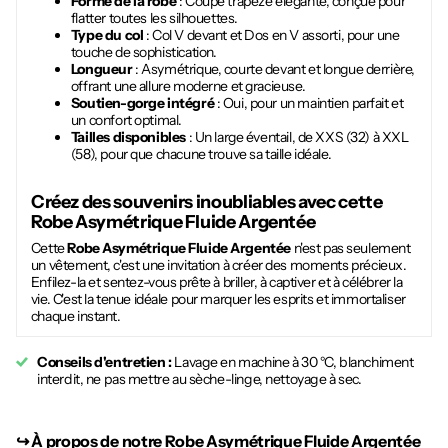
Forme de la robe
: Coupe trapèze élégante, conçue pour
flatter toutes les silhouettes.
Type du col
: Col V devant et Dos en V assorti, pour une
touche de sophistication.
Longueur
: Asymétrique, courte devant et longue derrière,
offrant une allure moderne et gracieuse.
Soutien-gorge intégré
: Oui, pour un maintien parfait et
un confort optimal.
Tailles disponibles
: Un large éventail, de XXS (32) à XXL
(58), pour que chacune trouve sa taille idéale.
Créez des souvenirs inoubliables avec cette
Robe Asymétrique Fluide Argentée
Cette
Robe Asymétrique Fluide Argentée
n'est pas seulement
un vêtement, c'est une invitation à créer des moments précieux.
Enfilez-la et sentez-vous prête à briller, à captiver et à célébrer la
vie. C'est la tenue idéale pour marquer les esprits et immortaliser
chaque instant.
Conseils d'entretien :
Lavage en machine à 30 °C, blanchiment
interdit, ne pas mettre au sèche-linge, nettoyage à sec.
↪︎
À propos de notre Robe Asymétrique Fluide Argentée