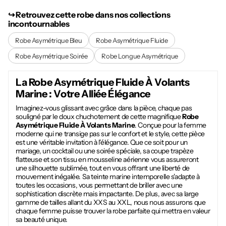
↪︎ Retrouvez cette robe dans nos collections
incontournables
Robe Asymétrique Bleu
Robe Asymétrique Fluide
Robe Asymétrique Soirée
Robe Longue Asymétrique
La
Robe Asymétrique Fluide À Volants
Marine
: Votre Alliée Élégance
Imaginez-vous glissant avec grâce dans la pièce, chaque pas
souligné par le doux chuchotement de cette magnifique
Robe
Asymétrique Fluide À Volants Marine
. Conçue pour la femme
moderne qui ne transige pas sur le confort et le style, cette pièce
est une véritable invitation à l'élégance. Que ce soit pour un
mariage, un cocktail ou une soirée spéciale, sa coupe trapèze
flatteuse et son tissu en mousseline aérienne vous assureront
une silhouette sublimée, tout en vous offrant une liberté de
mouvement inégalée. Sa teinte marine intemporelle s'adapte à
toutes les occasions, vous permettant de briller avec une
sophistication discrète mais impactante. De plus, avec sa large
gamme de tailles allant du XXS au XXL, nous nous assurons que
chaque femme puisse trouver la robe parfaite qui mettra en valeur
sa beauté unique.