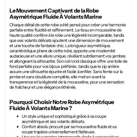
Le Mouvement Captivant de la
Robe
Asymétrique Fluide À Volants Marine
Chaque détail de cette robe a été pensé pour créer une harmonie
parfaite entre fluidité et raffinement. Le tissu en mousseline de
haute qualité confère à la robe une légèreté incomparable, tandis
que ses volants délicats ajoutent une dimension de mouvement
et une touche de fantaisie chic. La longueur asymétrique,
caractéristique phare de cette robe, apporte une modernité
audacieuse et une allure unique, révélant subtilement vos jambes
et allongeant la silhouette. Son col rond classique offre une toile de
fond parfaite pour vos bijoux préférés, tandis que le zip arrière
assure une silhouette épurée et facile à enfiler. Sans fente sur la
jambe et sans doublure complète, elle met en avant la
transparence et la légèreté de la mousseline, pour une sensation
de fraîcheur et une élégance éthérée.
Pourquoi Choisir Notre
Robe Asymétrique
Fluide À Volants Marine
?
Un style unique et sophistiqué grâce à sa coupe
asymétrique et ses volants délicats.
Confort absolu procuré par sa mousseline fluide et sa
coupe trapèze universellement flatteuse.