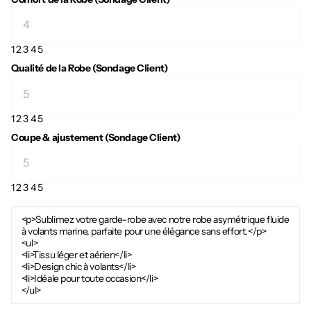
1
2
3
4
5
Qualité de la Robe (Sondage Client)
1
2
3
4
5
Coupe & ajustement (Sondage Client)
1
2
3
4
5
<p>Sublimez votre garde-robe avec notre robe asymétrique fluide
à volants marine, parfaite pour une élégance sans effort.</p>
<ul>
<li>Tissu léger et aérien</li>
<li>Design chic à volants</li>
<li>Idéale pour toute occasion</li>
</ul>