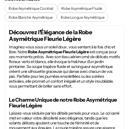
Robe Asymétrique Cocktail
Robe Asymétrique Fluide
Robe Blanche Asymétrique
Robe Longue Asymétrique
Découvrez l'Élégance de la
Robe
Asymétrique Fleurie Légère
Imaginez-vous sous un soleil doux, vous sentant à la fois chic et
libre. Notre
Robe Asymétrique Fleurie Légère
est conçue pour
ces moments précis. Avec son tissu aérien orné de délicats motifs
floraux verts et blancs, elle évoque la fraîcheur d'un jardin
printanier. Sa coupe trapèze fluide et sa longueur asymétrique
créent une silhouette gracieuse qui danse avec chacun de vos
pas. Parfaite pour les journées ensoleillées ou les soirées
estivales, elle promet un confort inégalé et un style inoubliable,
vous permettant de briller sans effort.
Le Charme Unique de notre
Robe Asymétrique
Fleurie Légère
Laissez-vous séduire par les détails pensés pour vous. Le col carré
met en valeur votre décolleté avec élégance, tandis que les
volants délicats ajoutent une touche de féminité et de
mouvement aux épaules. La coupe trapèze assure une aisance