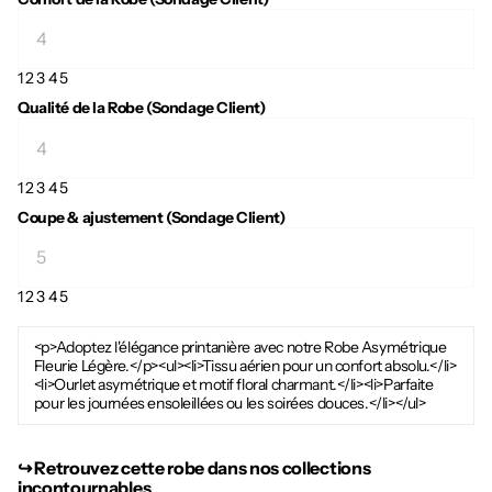
1
2
3
4
5
Qualité de la Robe (Sondage Client)
1
2
3
4
5
Coupe & ajustement (Sondage Client)
1
2
3
4
5
<p>Adoptez l'élégance printanière avec notre Robe Asymétrique
Fleurie Légère.</p><ul><li>Tissu aérien pour un confort absolu.</li>
<li>Ourlet asymétrique et motif floral charmant.</li><li>Parfaite
pour les journées ensoleillées ou les soirées douces.</li></ul>
↪︎ Retrouvez cette robe dans nos collections
incontournables