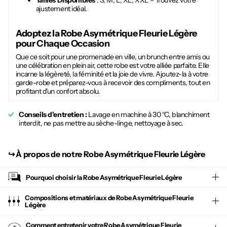
Tailles Disponibles
: S, M, L, XL, XXL – Trouvez votre
ajustement idéal.
Adoptez la
Robe Asymétrique Fleurie Légère
pour Chaque Occasion
Que ce soit pour une promenade en ville, un brunch entre amis ou
une célébration en plein air, cette robe est votre alliée parfaite. Elle
incarne la légèreté, la féminité et la joie de vivre. Ajoutez-la à votre
garde-robe et préparez-vous à recevoir des compliments, tout en
profitant d'un confort absolu.
Conseils d'entretien :
Lavage en machine à 30 °C, blanchiment
interdit, ne pas mettre au sèche-linge, nettoyage à sec.
↪︎
À propos de notre Robe Asymétrique Fleurie Légère
Pourquoi choisir la
Robe Asymétrique Fleurie Légère
Compositions et matériaux de Robe Asymétrique Fleurie
Légère
Comment entretenir votre
Robe Asymétrique Fleurie