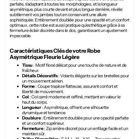
parfaite, s'adaptant à toutes les morphologies, et la longueur
asymétrique, plus courte devant et plus longue derrière, révèle
subtilement vos jambes tout en conservant une allure
sophistiquée. Entièrement doublée pour une opacité et un confort
optimaux, cette robe est aussi pratique qu'esthétique grâce à sa
fermeture éclair discrète dans le dos, garantissant un ajustement
impeccable.
Caractéristiques Clés de votre
Robe
Asymétrique Fleurie Légère
Tissu
: Motif floral délicat pour une touche de nature et de
fraîcheur.
Détails Décoratifs
: Volants élégants sur les bretelles pour
un mouvement aérien.
Forme
: Coupe trapèze flatteuse, assurant confort et
liberté de mouvement.
Col
: Col carré moderne et raffiné, mettant en valeur le
haut du corps.
Longueur
: Asymétrique, offrant une silhouette
dynamique et tendance.
Doublure
: Entièrement doublée pour une opacité parfaite
et un confort supérieur.
Fermeture
: Zip arrière discret pour un enfilage facile et un
maintien sûr.