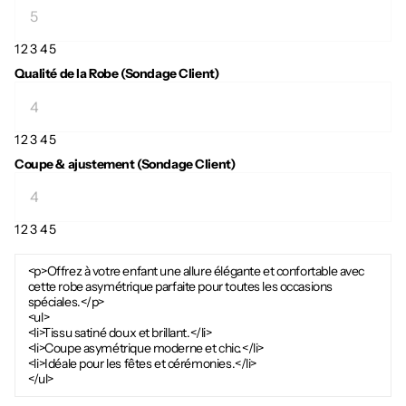
1
2
3
4
5
Qualité de la Robe (Sondage Client)
1
2
3
4
5
Coupe & ajustement (Sondage Client)
1
2
3
4
5
<p>Offrez à votre enfant une allure élégante et confortable avec
cette robe asymétrique parfaite pour toutes les occasions
spéciales.</p>
<ul>
<li>Tissu satiné doux et brillant.</li>
<li>Coupe asymétrique moderne et chic.</li>
<li>Idéale pour les fêtes et cérémonies.</li>
</ul>