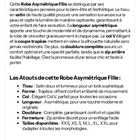
Cette
Robe Asymétrique Fille
se distingue par ses
caractéristiques pensées pour le bien-être et l'esthétique. Le tissu
en
satin
de haute qualité procure une sensation luxueuse sur la
peau et capte la lumière de manière captivante, garantissant à
votre enfant de faire sensation. Sa
longueur asymétrique
apporte une touche de modernité et de dynamisme, permettant à
la robe de virevolter gracieusement à chaque pas. Le
col V
élégant
et la
coupe trapèze
mettent en valeur la silhouette naturelle sans
jamais restreindre. De plus, sa
doublure complète
assure un
confort optimal et une opacité parfaite, tandis que le
zip arrière
facilite l'habillage. C'est la promesse d'une tenue chic et facile à
porter.
Les Atouts de cette
Robe Asymétrique Fille
:
Tissu
: Satin doux et lumineux pour un look sophistiqué.
Forme
: Trapèze, offrant confort et liberté de mouvement.
Col
: Élégant Col V, parfait pour toutes les occasions.
Longueur
: Asymétrique, pour une touche moderne et
originale.
Doublure
: Complète, garantissant confort et opacité.
Fermeture
: Zip arrière discret pour un enfilage facile.
Tailles disponibles
: XXS, XS, S, M, L, XL, XXL pour
s'adapter à toutes les morphologies.