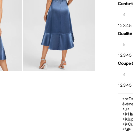
Confort
1
2
3
4
5
Qualité
1
2
3
4
5
Coupe &
1
2
3
4
5
<p>Dé
événe
<ul>
<li>Ha
<li>Ju
<li>O
</ul>