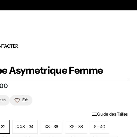
Ex
NTACTER
be Asymetrique Femme
,00
atin
Été
Guide des Tailles
 32
XXS - 34
XS - 36
XS - 38
S - 40