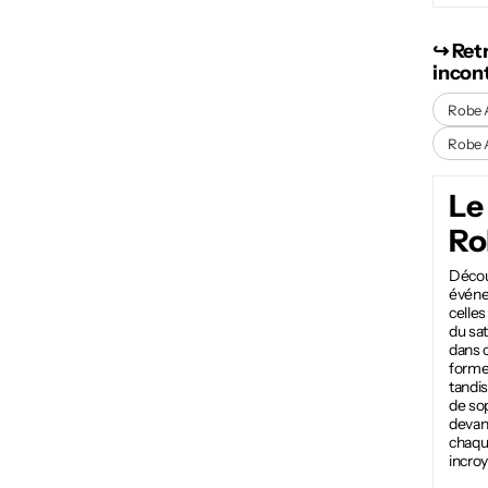
↪︎ Ret
incon
Robe 
Robe 
Le
Ro
Découv
événe
celle
du sa
dans c
forme 
tandis
de sop
devant
chaque
incro