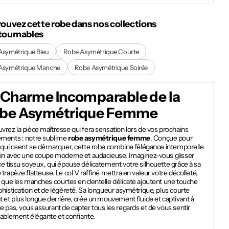
rouvez cette robe dans nos collections
tournables
Asymétrique Bleu
Robe Asymétrique Courte
Asymétrique Manche
Robe Asymétrique Soirée
 Charme Incomparable de la
be Asymétrique Femme
rez la pièce maîtresse qui fera sensation lors de vos prochains
ments : notre sublime
robe asymétrique femme
. Conçue pour
s qui osent se démarquer, cette robe combine l'élégance intemporelle
tin avec une coupe moderne et audacieuse. Imaginez-vous glisser
e tissu soyeux, qui épouse délicatement votre silhouette grâce à sa
trapèze flatteuse. Le col V raffiné mettra en valeur votre décolleté,
 que les manches courtes en dentelle délicate ajoutent une touche
histication et de légèreté. Sa longueur asymétrique, plus courte
 et plus longue derrière, crée un mouvement fluide et captivant à
 pas, vous assurant de capter tous les regards et de vous sentir
yablement élégante et confiante.