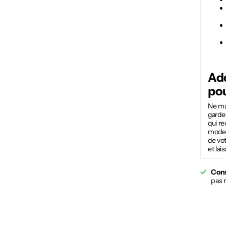
Ad
po
Ne man
garde
qui re
modern
de vo
et lai
Cons
pas 