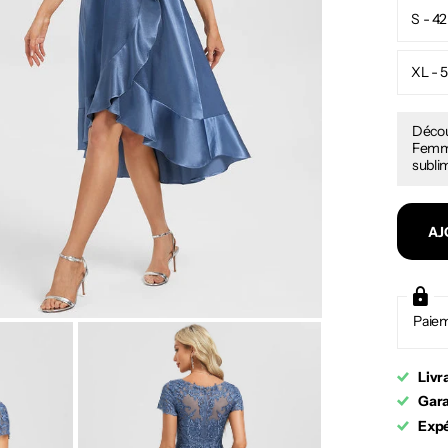
S - 42
XL - 
Décou
Femme.
sublim
AJ
Paiem
Livr
Gara
Expé