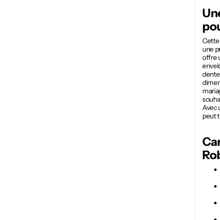
Un
pou
Cett
une pr
offre 
envelo
dentel
dimens
mariag
souhai
Avec 
peut t
Car
Ro