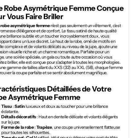
e
Robe Asymétrique Femme
Conçue
r Vous Faire Briller
e
robe asymétrique femme
n'est pas seulement un vêtement, c'est
omesse d'élégance et de confort. Le tissu satiné de haute qualité
une brillance subtile et un toucher incroyablement doux, vous
ppant dans un luxe discret. Le haut de la robe, orné de motifs en
le complexe et de volants délicats au niveau de la jupe, ajoute une
ion visuelle riche et un charme romantique. Parfaite pour un
e, une soirée spéciale, un gala ou toute autre occasion où vous
tez briller, elle est conçue pour s'adapter à toutes les morphologies.
une gamme de tailles allant du XXS (32) au XXL (58), chaque femme
rouver la coupe parfaite et se sentir absolument magnifique.
actéristiques Détaillées de Votre
be Asymétrique Femme
Tissu
:
Satin
luxueux et doux au toucher pour une brillance
éclatante.
Détails décoratifs
: Haut en dentelle délicate et volants élégants
sur la jupe.
Forme de la robe
:
Trapèze
, une coupe universellement flatteuse
pour toutes les silhouettes.
Type du col
:
Col V
raffiné, idéal pour sublimer votre port de tête.