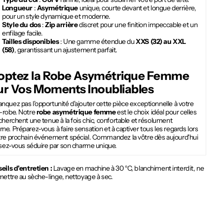
Longueur
:
Asymétrique
unique, courte devant et longue derrière,
pour un style dynamique et moderne.
Style du dos
:
Zip arrière
discret pour une finition impeccable et un
enfilage facile.
Tailles disponibles
: Une gamme étendue du
XXS (32) au XXL
(58)
, garantissant un ajustement parfait.
optez la
Robe Asymétrique Femme
ur Vos Moments Inoubliables
quez pas l'opportunité d'ajouter cette pièce exceptionnelle à votre
-robe. Notre
robe asymétrique femme
est le choix idéal pour celles
cherchent une tenue à la fois chic, confortable et résolument
e. Préparez-vous à faire sensation et à captiver tous les regards lors
tre prochain événement spécial. Commandez la vôtre dès aujourd'hui
ssez-vous séduire par son charme unique.
eils d'entretien :
Lavage en machine à 30 °C, blanchiment interdit, ne
mettre au sèche-linge, nettoyage à sec.