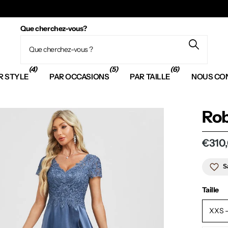
Que cherchez-vous?
(4)
(5)
(6)
R STYLE
PAR OCCASIONS
PAR TAILLE
NOUS CO
Ro
€310
S
Taille
XXS -