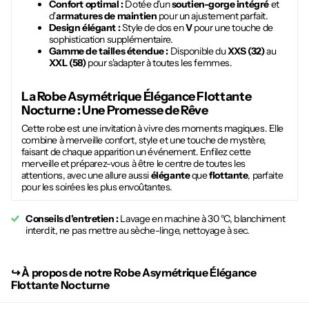
Confort optimal :
Dotée d'un
soutien-gorge intégré
et
d'
armatures de maintien
pour un ajustement parfait.
Design élégant :
Style de dos en
V
pour une touche de
sophistication supplémentaire.
Gamme de tailles étendue :
Disponible du
XXS (32)
au
XXL (58)
pour s'adapter à toutes les femmes.
La
Robe Asymétrique Élégance Flottante
Nocturne
: Une Promesse de Rêve
Cette robe est une invitation à vivre des moments magiques. Elle
combine à merveille confort, style et une touche de mystère,
faisant de chaque apparition un événement. Enfilez cette
merveille et préparez-vous à être le centre de toutes les
attentions, avec une allure aussi
élégante
que
flottante
, parfaite
pour les soirées les plus envoûtantes.
Conseils d'entretien :
Lavage en machine à 30 °C, blanchiment
interdit, ne pas mettre au sèche-linge, nettoyage à sec.
↪︎
À propos de notre Robe Asymétrique Élégance
Flottante Nocturne