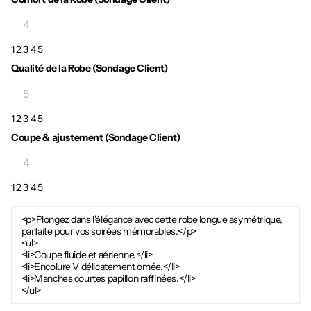
1
2
3
4
5
Qualité de la Robe (Sondage Client)
1
2
3
4
5
Coupe & ajustement (Sondage Client)
1
2
3
4
5
<p>Plongez dans l'élégance avec cette robe longue asymétrique,
parfaite pour vos soirées mémorables.</p>
<ul>
<li>Coupe fluide et aérienne.</li>
<li>Encolure V délicatement ornée.</li>
<li>Manches courtes papillon raffinées.</li>
</ul>