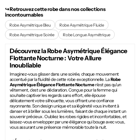
↪︎ Retrouvez cette robe dans nos collections
incontournables
Robe Asymétrique Bleu
Robe Asymétrique Fluide
Robe Asymétrique Soirée
Robe Longue Asymétrique
Découvrez la
Robe Asymétrique Élégance
Flottante Nocturne
: Votre Allure
Inoubliable
Imaginez-vous glisser dans une soirée, chaque mouvement
accentué par la fluidité de cette robe exceptionnelle. La
Robe
Asymétrique Élégance Flottante Nocturne
n'est pas qu'un
vêtement, c'est une déclaration. Conçue pour la femme qui
souhaite captiver les regards sans effort, elle épouse
délicatement votre silhouette, vous offrant une confiance
rayonnante. Son design unique et sa légèreté vous invitent à
danser et à briller sous les lumières, faisant de chaque instant un
souvenir précieux. Oubliez les robes rigides et inconfortables, et
laissez-vous envelopper par une élégance qui bouge avec vous,
vous assurant une présence mémorable toute la nuit.