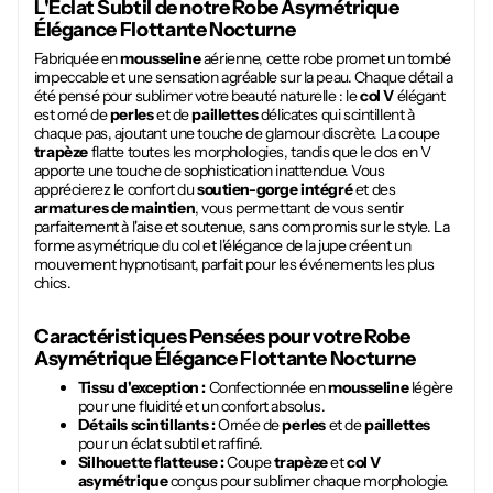
L'Éclat Subtil de notre
Robe Asymétrique
Élégance Flottante Nocturne
Fabriquée en
mousseline
aérienne, cette robe promet un tombé
impeccable et une sensation agréable sur la peau. Chaque détail a
été pensé pour sublimer votre beauté naturelle : le
col V
élégant
est orné de
perles
et de
paillettes
délicates qui scintillent à
chaque pas, ajoutant une touche de glamour discrète. La coupe
trapèze
flatte toutes les morphologies, tandis que le dos en V
apporte une touche de sophistication inattendue. Vous
apprécierez le confort du
soutien-gorge intégré
et des
armatures de maintien
, vous permettant de vous sentir
parfaitement à l'aise et soutenue, sans compromis sur le style. La
forme asymétrique du col et l'élégance de la jupe créent un
mouvement hypnotisant, parfait pour les événements les plus
chics.
Caractéristiques Pensées pour votre
Robe
Asymétrique Élégance Flottante Nocturne
Tissu d'exception :
Confectionnée en
mousseline
légère
pour une fluidité et un confort absolus.
Détails scintillants :
Ornée de
perles
et de
paillettes
pour un éclat subtil et raffiné.
Silhouette flatteuse :
Coupe
trapèze
et
col V
asymétrique
conçus pour sublimer chaque morphologie.