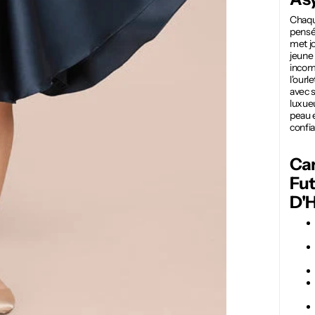
Chaqu
pensé 
met jo
jeune 
incom
l'ourl
avec s
luxue
peau e
confia
Car
Fu
D'