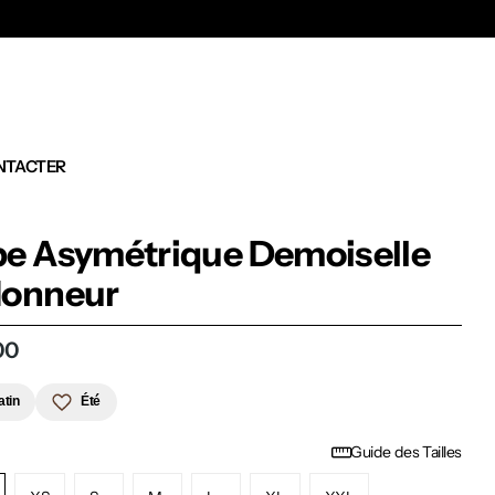
Ex
NTACTER
e Asymétrique Demoiselle
Honneur
00
atin
Été
Guide des Tailles