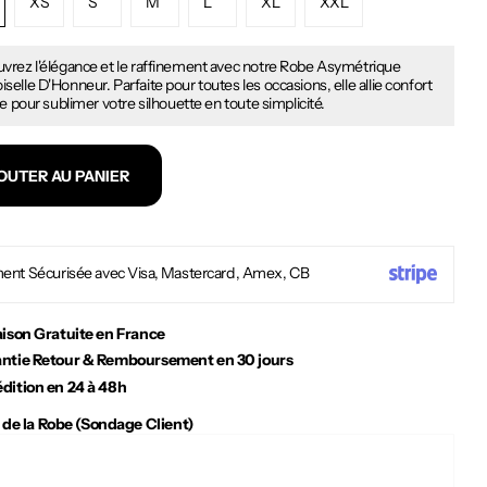
XS
S
M
L
XL
XXL
vrez l'élégance et le raffinement avec notre Robe Asymétrique
elle D'Honneur. Parfaite pour toutes les occasions, elle allie confort
le pour sublimer votre silhouette en toute simplicité.
OUTER AU PANIER
ent Sécurisée avec Visa, Mastercard, Amex, CB
aison Gratuite en France
ntie Retour & Remboursement en 30 jours
dition en 24 à 48h
 de la Robe (Sondage Client)