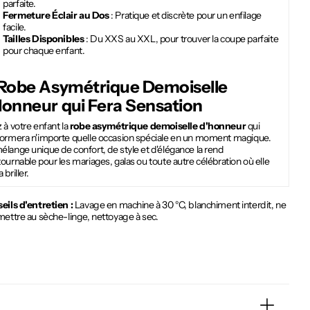
parfaite.
Fermeture Éclair au Dos
: Pratique et discrète pour un enfilage
facile.
Tailles Disponibles
: Du XXS au XXL, pour trouver la coupe parfaite
pour chaque enfant.
Robe Asymétrique Demoiselle
Honneur
qui Fera Sensation
 à votre enfant la
robe asymétrique demoiselle d'honneur
qui
formera n'importe quelle occasion spéciale en un moment magique.
lange unique de confort, de style et d'élégance la rend
ournable pour les mariages, galas ou toute autre célébration où elle
 briller.
eils d'entretien :
Lavage en machine à 30 °C, blanchiment interdit, ne
mettre au sèche-linge, nettoyage à sec.