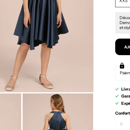
XXS
Décou
Demois
et sty
AJ
Paiem
Livr
Gara
Expé
Confort