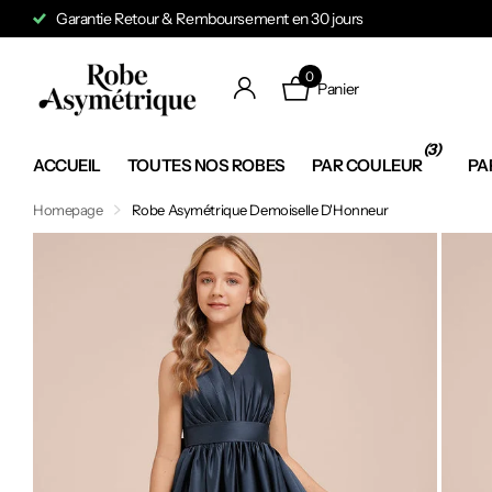
Garantie Retour & Remboursement en 30 jours
0
Panier
(3)
ACCUEIL
TOUTES NOS ROBES
PAR COULEUR
PA
Homepage
Robe Asymétrique Demoiselle D'Honneur