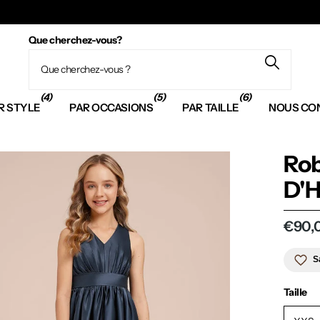
Que cherchez-vous?
(4)
(5)
(6)
R STYLE
PAR OCCASIONS
PAR TAILLE
NOUS CO
Rob
D'
€90,
S
Taille