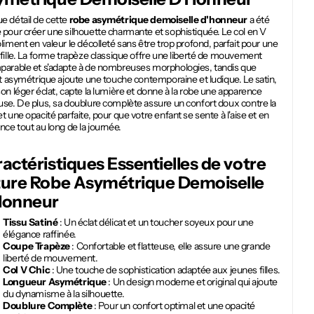
e détail de cette
robe asymétrique demoiselle d'honneur
a été
pour créer une silhouette charmante et sophistiquée. Le col en V
liment en valeur le décolleté sans être trop profond, parfait pour une
fille. La forme trapèze classique offre une liberté de mouvement
parable et s'adapte à de nombreuses morphologies, tandis que
et asymétrique ajoute une touche contemporaine et ludique. Le satin,
on léger éclat, capte la lumière et donne à la robe une apparence
use. De plus, sa doublure complète assure un confort doux contre la
t une opacité parfaite, pour que votre enfant se sente à l'aise et en
nce tout au long de la journée.
actéristiques Essentielles de votre
ture
Robe Asymétrique Demoiselle
Honneur
Tissu Satiné
: Un éclat délicat et un toucher soyeux pour une
élégance raffinée.
Coupe Trapèze
: Confortable et flatteuse, elle assure une grande
liberté de mouvement.
Col V Chic
: Une touche de sophistication adaptée aux jeunes filles.
Longueur Asymétrique
: Un design moderne et original qui ajoute
du dynamisme à la silhouette.
Doublure Complète
: Pour un confort optimal et une opacité