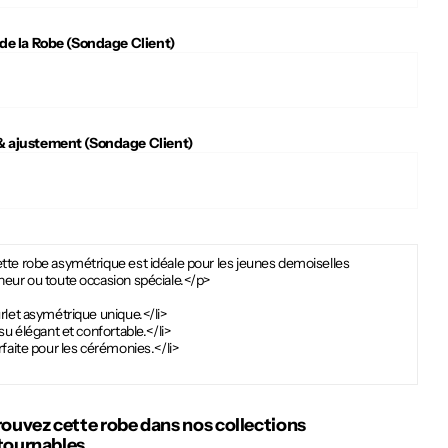
 de la Robe (Sondage Client)
 ajustement (Sondage Client)
tte robe asymétrique est idéale pour les jeunes demoiselles
neur ou toute occasion spéciale.</p>
rlet asymétrique unique.</li>
ssu élégant et confortable.</li>
rfaite pour les cérémonies.</li>
rouvez cette robe dans nos collections
tournables