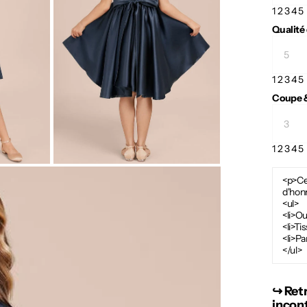
1
2
3
4
5
Qualité
1
2
3
4
5
Coupe &
1
2
3
4
5
<p>Ce
d'hon
<ul>
<li>Ou
<li>Ti
<li>Pa
</ul>
↪︎ Ret
incon