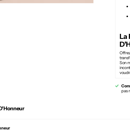
La
D'
Offrez
trans
Son mé
incont
voudra
Cons
pas 
 D'Honneur
nneur