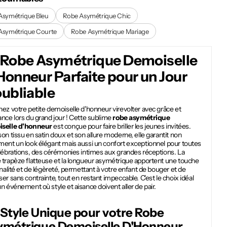
Asymétrique Bleu
Robe Asymétrique Chic
Asymétrique Courte
Robe Asymétrique Mariage
Robe Asymétrique Demoiselle
Honneur
Parfaite pour un Jour
oubliable
ez votre petite demoiselle d'honneur virevolter avec grâce et
nce lors du grand jour ! Cette sublime
robe asymétrique
selle d'honneur
est conçue pour faire briller les jeunes invitées.
on tissu en satin doux et son allure moderne, elle garantit non
ment un look élégant mais aussi un confort exceptionnel pour toutes
élébrations, des cérémonies intimes aux grandes réceptions. La
 trapèze flatteuse et la longueur asymétrique apportent une touche
inalité et de légèreté, permettant à votre enfant de bouger et de
er sans contrainte, tout en restant impeccable. C'est le choix idéal
n événement où style et aisance doivent aller de pair.
Style Unique pour votre
Robe
ymétrique Demoiselle D'Honneur