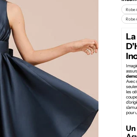
Robe 
Robe 
La
D'
In
Imagin
assura
demoi
Avec s
seule
les c
coupe
d'orig
s'amus
pour u
Un 
As