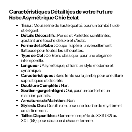
Caractéristiques Détaillées de votre Future
Robe Asymétrique Chic Éclat
Tissu :
Mousseline de haute qualité, pour un tombé fluide
et élégant.
Détails Décoratifs :
Perles et Paillettes scintillantes,
ajoutant une touche de luxe et d'éclat.
Forme de la Robe :
Coupe Trapèze, universellement
flatteuse pour toutes les silhouettes.
Type de Col :
Col Rond classique, pour une élégance
intemporelle.
Longueur :
Asymétrique, offrant un style moderne et
dynamique.
Caractéristiques :
Sans fente sur la jambe, pour une allure
sophistiquée et discrète.
Doublure Complète :
Non.
Soutien-gorge Intégré :
Oui, pour un confort et un
maintien parfaits.
Armatures de Maintien :
Non.
Style du Dos :
Dos illusion, pour une touche de mystère et
de raffinement.
Tailles Disponibles :
Gamme complète du XXS (32) au
XXL (58), pour s'adapter à chaque femme.