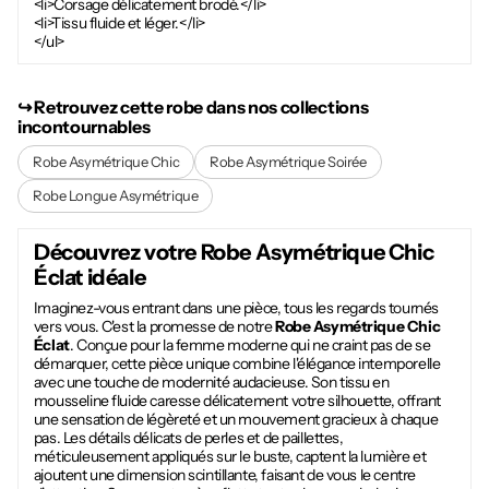
<li>Corsage délicatement brodé.</li>
<li>Tissu fluide et léger.</li>
</ul>
↪︎ Retrouvez cette robe dans nos collections
incontournables
Robe Asymétrique Chic
Robe Asymétrique Soirée
Robe Longue Asymétrique
Découvrez votre
Robe Asymétrique Chic
Éclat
idéale
Imaginez-vous entrant dans une pièce, tous les regards tournés
vers vous. C'est la promesse de notre
Robe Asymétrique Chic
Éclat
. Conçue pour la femme moderne qui ne craint pas de se
démarquer, cette pièce unique combine l'élégance intemporelle
avec une touche de modernité audacieuse. Son tissu en
mousseline fluide caresse délicatement votre silhouette, offrant
une sensation de légèreté et un mouvement gracieux à chaque
pas. Les détails délicats de perles et de paillettes,
méticuleusement appliqués sur le buste, captent la lumière et
ajoutent une dimension scintillante, faisant de vous le centre