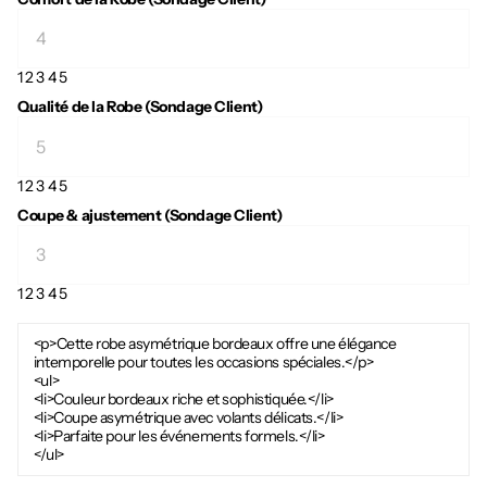
1
2
3
4
5
Qualité de la Robe (Sondage Client)
1
2
3
4
5
Coupe & ajustement (Sondage Client)
1
2
3
4
5
<p>Cette robe asymétrique bordeaux offre une élégance
intemporelle pour toutes les occasions spéciales.</p>
<ul>
<li>Couleur bordeaux riche et sophistiquée.</li>
<li>Coupe asymétrique avec volants délicats.</li>
<li>Parfaite pour les événements formels.</li>
</ul>