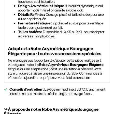
touche de sophistication.
Design Asymétrique Unique :
Un ourlet dynamique qui
apporte modernité et originalité à votre look.
Détails Raffinés :
Corsage plissé et taille cintrée pour une
allure sophistiquée.
Fermeture Pratique :
Zip discret au dos pour un enfilage
facile et un ajustement parfait.
Tailles Variées :
Disponible du XXS au XXL pour s'adapter
à diverses morphologies.
Adoptez la
Robe Asymétrique Bourgogne
Élégante
pour toutes vos occasions spéciales
Ne manquez pas l'opportunité d'ajouter cette pièce maîtresse à
votre garde-robe. La
Robe Asymétrique Bourgogne Élégante
est plus qu'une simple robe ; c'est une invitation à célébrer votre
style unique et à laisser une impression durable. Commandez la
vôtre dès aujourd'hui et préparez-vous à faire sensation !
Conseils d'entretien :
Lavage en machine à 30 °C, blanchiment
interdit, ne pas mettre au sèche-linge, nettoyage à sec.
↪︎
À propos de notre Robe Asymétrique Bourgogne
Élégante