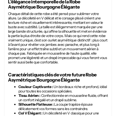
L'élégance intemporelle de la
Robe
Asymétrique Bourgogne Élégante
Chaque détail de cette robe a été pensé pour sublimer votre
allure. Le décolleté en V délicat et le corsage plissé créent une
texture riche et visuellement intéressante, mettant en valeur le
buste avec subtilité. La taille est élégamment marquée par une
large bande structurée, qui affine la silhouette et met en évidence
la partie la plus étroite de votre corps. Mais ce qui rend cette robe
vraiment unique, c'est son ourlet asymétrique distinctif : plus court
à l'avant pour révéler vos jambes avec panache, et plus long à
l'arrière pour un effet traîne subtil et un mouvement aérien à
chaque pas. Fabriquée en mousseline de haute qualité, elle
promet une légèreté et un drapé impeccable qui vous feront vous
sentir aussi belle que confortable.
Caractéristiques clés de votre future
Robe
Asymétrique Bourgogne Élégante
Couleur Captivante :
Un bordeaux riche et profond, idéal
pour toutes les occasions spéciales.
Tissu Aérien :
Confectionnée en mousseline fluide, offrant
un confort inégalé et un drapé sublime.
Silhouette Flatteuse :
La coupe trapèze épouse
délicatement vos formes sans les contraindre.
Col V Élégant :
Un décolleté en V classique pour une