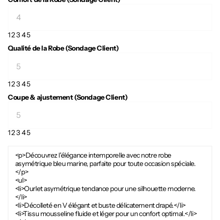
1
2
3
4
5
Qualité de la Robe (Sondage Client)
1
2
3
4
5
Coupe & ajustement (Sondage Client)
1
2
3
4
5
<p>Découvrez l'élégance intemporelle avec notre robe
asymétrique bleu marine, parfaite pour toute occasion spéciale.
</p>
<ul>
<li>Ourlet asymétrique tendance pour une silhouette moderne.
</li>
<li>Décolleté en V élégant et buste délicatement drapé.</li>
<li>Tissu mousseline fluide et léger pour un confort optimal.</li>