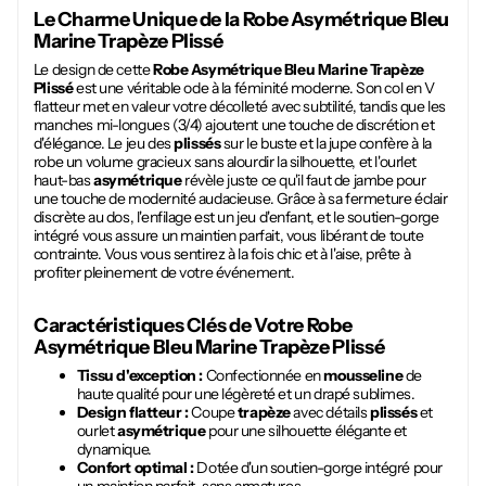
Le Charme Unique de la
Robe Asymétrique Bleu
Marine Trapèze Plissé
Le design de cette
Robe Asymétrique Bleu Marine Trapèze
Plissé
est une véritable ode à la féminité moderne. Son col en V
flatteur met en valeur votre décolleté avec subtilité, tandis que les
manches mi-longues (3/4) ajoutent une touche de discrétion et
d'élégance. Le jeu des
plissés
sur le buste et la jupe confère à la
robe un volume gracieux sans alourdir la silhouette, et l'ourlet
haut-bas
asymétrique
révèle juste ce qu'il faut de jambe pour
une touche de modernité audacieuse. Grâce à sa fermeture éclair
discrète au dos, l'enfilage est un jeu d'enfant, et le soutien-gorge
intégré vous assure un maintien parfait, vous libérant de toute
contrainte. Vous vous sentirez à la fois chic et à l'aise, prête à
profiter pleinement de votre événement.
Caractéristiques Clés de Votre
Robe
Asymétrique Bleu Marine Trapèze Plissé
Tissu d'exception :
Confectionnée en
mousseline
de
haute qualité pour une légèreté et un drapé sublimes.
Design flatteur :
Coupe
trapèze
avec détails
plissés
et
ourlet
asymétrique
pour une silhouette élégante et
dynamique.
Confort optimal :
Dotée d'un soutien-gorge intégré pour