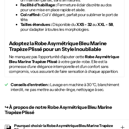
un maintien parfait, sans armatures.
Facilité d'habillage :
Fermeture éclair discrète au dos
pour une mise en place rapide et aisée.
Col raffiné :
Col V élégant, parfait pour sublimer le port de
tête.
Tailles étendues :
Disponible du
XXS - 32
au
XXL - 58
,
pour s'adapter à toutes les morphologies.
Adoptez la
Robe Asymétrique Bleu Marine
Trapèze Plissé
pour un Style Inoubliable
Ne manquez pas l'opportunité d'ajouter cette
Robe Asymétrique
Bleu Marine Trapèze Plissé
à votre garde-robe. Elle est la
promesse d'une élégance intemporelle et d'un confort sans
compromis, vous assurant de faire sensation à chaque apparition.
Conseils d'entretien :
Lavage en machine à 30 °C, blanchiment
interdit, ne pas mettre au sèche-linge, nettoyage à sec.
↪︎
À propos de notre Robe Asymétrique Bleu Marine
Trapèze Plissé
Pourquoi choisir la
Robe Asymétrique Bleu Marine Trapèze