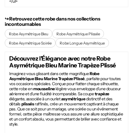
</ul>
↪︎ Retrouvez cette robe dans nos collections
incontournables
Robe Asymétrique Bleu
Robe Asymétrique Plissée
Robe Asymétrique Soirée
Robe Longue Asymétrique
Découvrez l'Élégance avec notre
Robe
Asymétrique Bleu Marine Trapèze Plissé
Imaginez-vous glissant dans cette magnifique
Robe
Asymétrique Bleu Marine Trapèze Plissé
, parfaite pour toutes
vos occasions spéciales. Conçue pour flatter chaque silhouette,
cette robe en
mousseline
légère vous enveloppe d'une douceur
aérienne et d'une fluidité incomparable. Sa coupe
trapèze
élégante, associée à un ourlet
asymétrique
distinctif et des
détails
plissés
raffinés, crée un mouvement captivant à chaque
pas. Que ce soit pour un mariage, une soirée ou un événement
formel, cette pièce maîtresse vous assure une allure sophistiquée
et un confort absolu, vous permettant de briller avec confiance et
style.