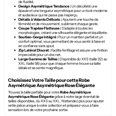
de fluidité.
Design Asymétrique Tendance :
Un décolleté une
épaule et une longueur asymétrique pour un look moderne
et audacieux qui ne passe pas inaperçu.
Détails à Volants Délicats :
Ajoutent une touche de
féminité et de mouvement, sublimant chaque geste.
Coupe Trapèze Flatteuse :
S'adapte à toutes les
morphologies, créant une silhouette élégante et équilibrée.
Soutien-Gorge Intégré :
Pour un maintien parfait et un
confort optimal, vous permettant de vous sentir à l'aise et
en confiance sans ajout.
Zip Latéral Discret :
Facilite l'enfilage et assure une finition
impeccable pour un dos net.
Large Gamme de Tailles :
Disponible du XXS (taille 32) au
XXL (taille 58) pour que chaque femme trouve sa taille
idéale et se sente magnifique.
Choisissez Votre Taille pour cette
Robe
Asymétrique Asymétrique Rose Élégante
Trouvez la taille parfaite pour votre
Robe Asymétrique
Asymétrique Rose Élégante
grâce à notre large éventail de
tailles disponibles, du XXS au XXL. N'attendez plus pour ajouter
cette pièce unique à votre collection et préparez-vous à faire
sensation lors de votre prochaine sortie.