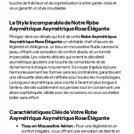
touche de fraîcheur et de sophistication à votre garde-robe et
vous garantit un style inoubliable.
Le Style Incomparable de Notre
Robe
Asymétrique Asymétrique Rose Élégante
Plongez dans les détails qui font de cette
Robe Asymétrique
Asymétrique Rose Élégante
un véritable chef-d'œuvre de
légèreté et d'élégance. Le tissu en mousseline fluide caresse la
peau, offrant une sensation de confort absolu et un tombé
impeccable. Les volants délicats qui ornent le décolleté
asymétrique ajoutent une touche de romantisme et de
dynamisme à chaque mouvement. Sa coupe trapèze épouse
harmonieusement les formes sans les contraindre, garantissant
une silhouette élancée et raffinée pour toutes les morphologies.
La longueur asymétrique, plus courte à l'avant et plus longue à
l'arrière, dévoile subtilement vos jambes tout en conservant une
allure sophistiquée, idéale pour les occasions où vous souhaitez
briller sans effort.
Caractéristiques Clés de Votre
Robe
Asymétrique Asymétrique Rose Élégante
Tissu en Mousseline Aérien :
Pour une légèreté et un
confort inégalés, vous offrant une sensation de liberté et