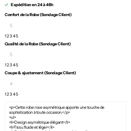
Expédition en 24 à 48h
Confort de la Robe (Sondage Client)
1
2
3
4
5
Qualité de la Robe (Sondage Client)
1
2
3
4
5
Coupe & ajustement (Sondage Client)
1
2
3
4
5
<p>Cette robe rose asymétrique apporte une touche de
sophistication à toute occasion.</p>
<ul>
<li>Design asymétrique élégant</li>
<li>Tissu fluide et léger</li>