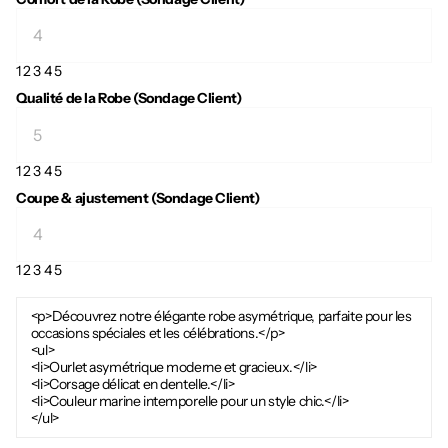
1
2
3
4
5
Qualité de la Robe (Sondage Client)
1
2
3
4
5
Coupe & ajustement (Sondage Client)
1
2
3
4
5
<p>Découvrez notre élégante robe asymétrique, parfaite pour les
occasions spéciales et les célébrations.</p>
<ul>
<li>Ourlet asymétrique moderne et gracieux.</li>
<li>Corsage délicat en dentelle.</li>
<li>Couleur marine intemporelle pour un style chic.</li>
</ul>