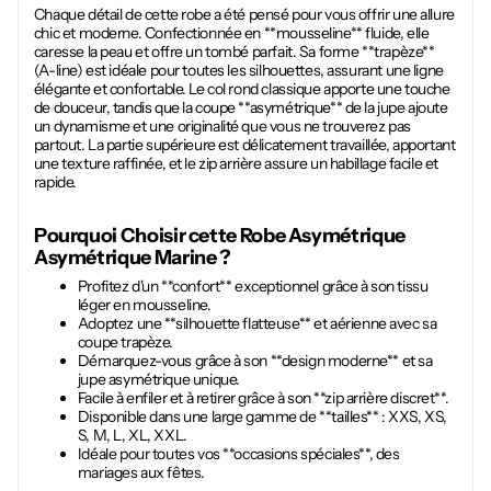
Chaque détail de cette robe a été pensé pour vous offrir une allure
chic et moderne. Confectionnée en **mousseline** fluide, elle
caresse la peau et offre un tombé parfait. Sa forme **trapèze**
(A-line) est idéale pour toutes les silhouettes, assurant une ligne
élégante et confortable. Le col rond classique apporte une touche
de douceur, tandis que la coupe **asymétrique** de la jupe ajoute
un dynamisme et une originalité que vous ne trouverez pas
partout. La partie supérieure est délicatement travaillée, apportant
une texture raffinée, et le zip arrière assure un habillage facile et
rapide.
Pourquoi Choisir cette
Robe Asymétrique
Asymétrique Marine
?
Profitez d'un **confort** exceptionnel grâce à son tissu
léger en mousseline.
Adoptez une **silhouette flatteuse** et aérienne avec sa
coupe trapèze.
Démarquez-vous grâce à son **design moderne** et sa
jupe asymétrique unique.
Facile à enfiler et à retirer grâce à son **zip arrière discret**.
Disponible dans une large gamme de **tailles** : XXS, XS,
S, M, L, XL, XXL.
Idéale pour toutes vos **occasions spéciales**, des
mariages aux fêtes.