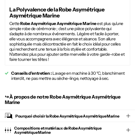
La Polyvalence de la
Robe Asymétrique
Asymétrique Marine
Cette
Robe Asymétrique Asymétrique Marine
est plus qu'une
simple robe de cérémonie ; c'est une pièce polyvalente qui
s'adapte à de nombreux événements. Légère et facile à porter,
elle vous accompagnera avec élégance et aisance. Son allure
sophistiquée mais décontractée en fait le choix idéal pour celles
qui recherchent une tenue à la fois stylée et confortable.
N'attendez plus pour ajouter cette merveille à votre garde-robe et
faire tourner les têtes !
Conseils d'entretien :
Lavage en machine à 30 °C, blanchiment
interdit, ne pas mettre au sèche-linge, nettoyage à sec.
↪︎
À propos de notre Robe Asymétrique Asymétrique
Marine
Pourquoi choisir la
Robe Asymétrique Asymétrique Marine
Compositions et matériaux de Robe Asymétrique
Asymétrique Marine