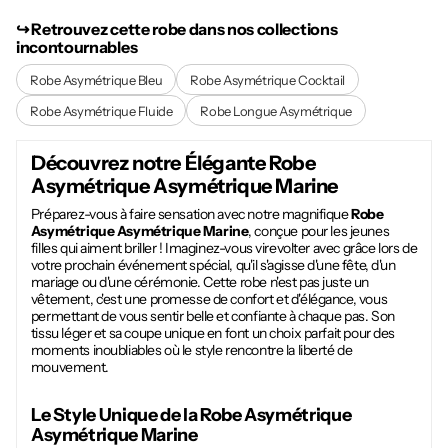
↪︎ Retrouvez cette robe dans nos collections
incontournables
Robe Asymétrique Bleu
Robe Asymétrique Cocktail
Robe Asymétrique Fluide
Robe Longue Asymétrique
Découvrez notre Élégante
Robe
Asymétrique Asymétrique Marine
Préparez-vous à faire sensation avec notre magnifique
Robe
Asymétrique Asymétrique Marine
, conçue pour les jeunes
filles qui aiment briller ! Imaginez-vous virevolter avec grâce lors de
votre prochain événement spécial, qu'il s'agisse d'une fête, d'un
mariage ou d'une cérémonie. Cette robe n'est pas juste un
vêtement, c'est une promesse de confort et d'élégance, vous
permettant de vous sentir belle et confiante à chaque pas. Son
tissu léger et sa coupe unique en font un choix parfait pour des
moments inoubliables où le style rencontre la liberté de
mouvement.
Le Style Unique de la
Robe Asymétrique
Asymétrique Marine