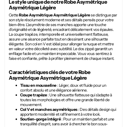
Le style unique de notre
Robe Asymétrique
Asymétrique Légère
Cette
Robe Asymétrique Asymétrique Légère
se distingue par
son style résolument moderne et ses détails pensés pour votre
bien-être. L'asymétrie de ses manches apporte une touche
d'originalité et de légèreté, encadrant délicatement vos épaules.
La coupe trapèze, intemporelle et universellement flatteuse,
assure une aisance parfaite tout en dessinant une silhouette
élégante. Son col en V est idéal pour allonger la nuque et mettre
en valeur votre décolleté avec subtilité. Le dos zippé garantit un
enfilage facile et un maintien impeccable. Vous vous sentirez à
l'aise et confiante, prête à profiter pleinement de chaque instant.
Caractéristiques clés de votre
Robe
Asymétrique Asymétrique Légère
Tissu en mousseline
: Léger, doux et fluide pour un
confort absolu et une élégance aérienne.
Coupe trapèze
: Une silhouette flatteuse qui s'adapte à
toutes les morphologies et offre une grande liberté de
mouvement.
Col V et manches asymétriques
: Des détails design qui
apportent modernité et raffinement à votre look.
Soutien-gorge intégré
: Pour un maintien parfait et une
tranquillité d'esprit, sans avoir à chercher le bon sous-