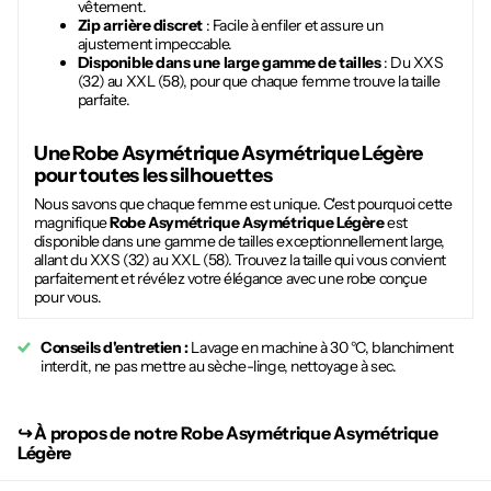
vêtement.
Zip arrière discret
: Facile à enfiler et assure un
ajustement impeccable.
Disponible dans une large gamme de tailles
: Du XXS
(32) au XXL (58), pour que chaque femme trouve la taille
parfaite.
Une
Robe Asymétrique Asymétrique Légère
pour toutes les silhouettes
Nous savons que chaque femme est unique. C'est pourquoi cette
magnifique
Robe Asymétrique Asymétrique Légère
est
disponible dans une gamme de tailles exceptionnellement large,
allant du XXS (32) au XXL (58). Trouvez la taille qui vous convient
parfaitement et révélez votre élégance avec une robe conçue
pour vous.
Conseils d'entretien :
Lavage en machine à 30 °C, blanchiment
interdit, ne pas mettre au sèche-linge, nettoyage à sec.
↪︎
À propos de notre Robe Asymétrique Asymétrique
Légère