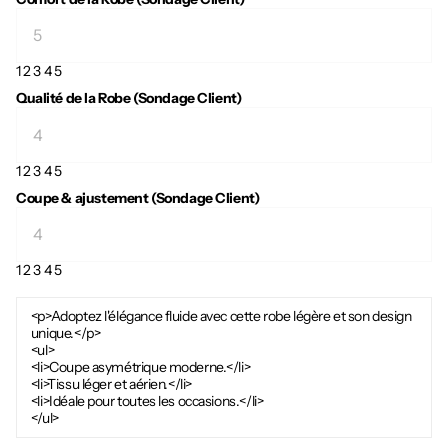
1
2
3
4
5
Qualité de la Robe (Sondage Client)
1
2
3
4
5
Coupe & ajustement (Sondage Client)
1
2
3
4
5
<p>Adoptez l'élégance fluide avec cette robe légère et son design
unique.</p>
<ul>
<li>Coupe asymétrique moderne.</li>
<li>Tissu léger et aérien.</li>
<li>Idéale pour toutes les occasions.</li>
</ul>