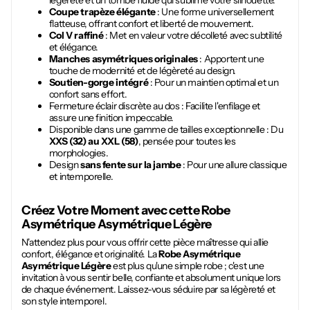
légèreté et un tombé fluide qui sublime votre silhouette.
Coupe trapèze élégante
: Une forme universellement
flatteuse, offrant confort et liberté de mouvement.
Col V raffiné
: Met en valeur votre décolleté avec subtilité
et élégance.
Manches asymétriques originales
: Apportent une
touche de modernité et de légèreté au design.
Soutien-gorge intégré
: Pour un maintien optimal et un
confort sans effort.
Fermeture éclair discrète au dos : Facilite l'enfilage et
assure une finition impeccable.
Disponible dans une gamme de tailles exceptionnelle : Du
XXS (32) au XXL (58)
, pensée pour toutes les
morphologies.
Design
sans fente sur la jambe
: Pour une allure classique
et intemporelle.
Créez Votre Moment avec cette
Robe
Asymétrique Asymétrique Légère
N'attendez plus pour vous offrir cette pièce maîtresse qui allie
confort, élégance et originalité. La
Robe Asymétrique
Asymétrique Légère
est plus qu'une simple robe ; c'est une
invitation à vous sentir belle, confiante et absolument unique lors
de chaque événement. Laissez-vous séduire par sa légèreté et
son style intemporel.