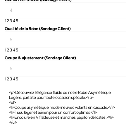
1
2
3
4
5
Qualité de la Robe (Sondage Client)
1
2
3
4
5
Coupe & ajustement (Sondage Client)
1
2
3
4
5
<p>Découvrez l'élégance fluide de notre Robe Asymétrique
Légère, parfaite pour toute occasion spéciale.</p>
<ul>
<li>Coupe asymétrique moderne avec volants en cascade.</li>
<li>Tissu léger et aérien pour un confort optimal.</li>
<li>Encolure en V flatteuse et manches papillon délicates.</li>
</ul>