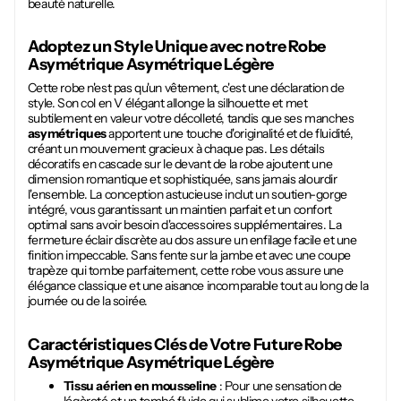
beauté naturelle.
Adoptez un Style Unique avec notre
Robe
Asymétrique Asymétrique Légère
Cette robe n'est pas qu'un vêtement, c'est une déclaration de
style. Son col en V élégant allonge la silhouette et met
subtilement en valeur votre décolleté, tandis que ses manches
asymétriques
apportent une touche d'originalité et de fluidité,
créant un mouvement gracieux à chaque pas. Les détails
décoratifs en cascade sur le devant de la robe ajoutent une
dimension romantique et sophistiquée, sans jamais alourdir
l'ensemble. La conception astucieuse inclut un soutien-gorge
intégré, vous garantissant un maintien parfait et un confort
optimal sans avoir besoin d'accessoires supplémentaires. La
fermeture éclair discrète au dos assure un enfilage facile et une
finition impeccable. Sans fente sur la jambe et avec une coupe
trapèze qui tombe parfaitement, cette robe vous assure une
élégance classique et une aisance incomparable tout au long de la
journée ou de la soirée.
Caractéristiques Clés de Votre Future
Robe
Asymétrique Asymétrique Légère
Tissu aérien en mousseline
: Pour une sensation de