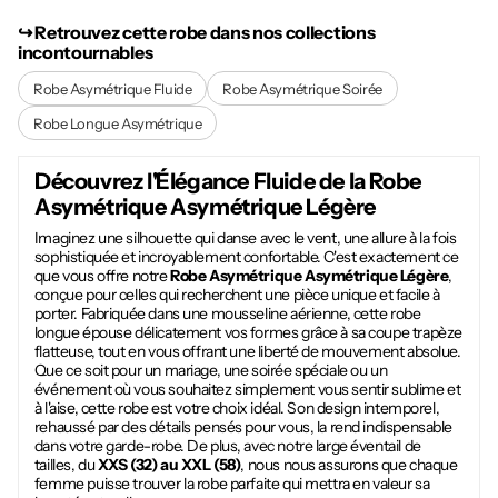
↪︎ Retrouvez cette robe dans nos collections
incontournables
Robe Asymétrique Fluide
Robe Asymétrique Soirée
Robe Longue Asymétrique
Découvrez l'Élégance Fluide de la
Robe
Asymétrique Asymétrique Légère
Imaginez une silhouette qui danse avec le vent, une allure à la fois
sophistiquée et incroyablement confortable. C'est exactement ce
que vous offre notre
Robe Asymétrique Asymétrique Légère
,
conçue pour celles qui recherchent une pièce unique et facile à
porter. Fabriquée dans une mousseline aérienne, cette robe
longue épouse délicatement vos formes grâce à sa coupe trapèze
flatteuse, tout en vous offrant une liberté de mouvement absolue.
Que ce soit pour un mariage, une soirée spéciale ou un
événement où vous souhaitez simplement vous sentir sublime et
à l'aise, cette robe est votre choix idéal. Son design intemporel,
rehaussé par des détails pensés pour vous, la rend indispensable
dans votre garde-robe. De plus, avec notre large éventail de
tailles, du
XXS (32) au XXL (58)
, nous nous assurons que chaque
femme puisse trouver la robe parfaite qui mettra en valeur sa