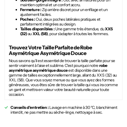
Soutien-gorge intégré :
Oui, avec armatures pour un
maintien optimal et un confort accru.
Fermeture :
Zip arrière discret pour un enfilage et un
ajustement faciles.
Poches :
Oui, deux poches latérales pratiques et
parfaitement intégrées au design.
Tailles disponibles :
Une gamme très étendue, du
XXS
(32)
au
XXL (58)
, pour s'adapter à toutes les femmes.
Trouvez Votre Taille Parfaite de
Robe
Asymétrique Asymétrique Douce
Nous savons qu'il est essentiel de trouver la taille parfaite pour se
sentir vraiment à l'aise et sublime. C'est pourquoi notre
robe
asymétrique asymétrique douce
est disponible dans une
gamme de tailles exceptionnellement large, allant du XXS (32) au
XXL (58). Que vous soyez menue ou que vous ayez des formes
généreuses, vous êtes sûre de trouver la taille qui vous ira comme
un gant et mettra en valeur votre beauté naturelle pour toute
occasion.
Conseils d'entretien :
Lavage en machine à 30 °C, blanchiment
interdit, ne pas mettre au sèche-linge, nettoyage à sec.