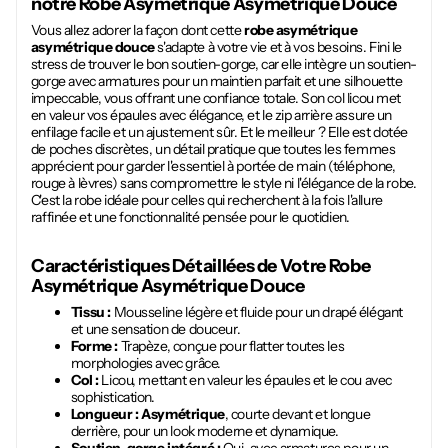
notre
Robe Asymétrique Asymétrique Douce
Vous allez adorer la façon dont cette
robe asymétrique
asymétrique douce
s'adapte à votre vie et à vos besoins. Fini le
stress de trouver le bon soutien-gorge, car elle intègre un soutien-
gorge avec armatures pour un maintien parfait et une silhouette
impeccable, vous offrant une confiance totale. Son col licou met
en valeur vos épaules avec élégance, et le zip arrière assure un
enfilage facile et un ajustement sûr. Et le meilleur ? Elle est dotée
de poches discrètes, un détail pratique que toutes les femmes
apprécient pour garder l'essentiel à portée de main (téléphone,
rouge à lèvres) sans compromettre le style ni l'élégance de la robe.
C'est la robe idéale pour celles qui recherchent à la fois l'allure
raffinée et une fonctionnalité pensée pour le quotidien.
Caractéristiques Détaillées de Votre
Robe
Asymétrique Asymétrique Douce
Tissu :
Mousseline légère et fluide pour un drapé élégant
et une sensation de douceur.
Forme :
Trapèze, conçue pour flatter toutes les
morphologies avec grâce.
Col :
Licou, mettant en valeur les épaules et le cou avec
sophistication.
Longueur :
Asymétrique
, courte devant et longue
derrière, pour un look moderne et dynamique.