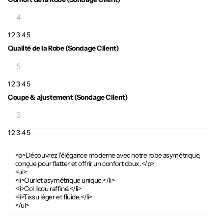
1
2
3
4
5
Qualité de la Robe (Sondage Client)
1
2
3
4
5
Coupe & ajustement (Sondage Client)
1
2
3
4
5
<p>Découvrez l'élégance moderne avec notre robe asymétrique,
conçue pour flatter et offrir un confort doux.</p>
<ul>
<li>Ourlet asymétrique unique.</li>
<li>Col licou raffiné.</li>
<li>Tissu léger et fluide.</li>
</ul>