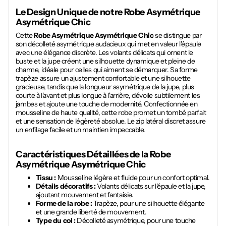
Le Design Unique de notre
Robe Asymétrique
Asymétrique Chic
Cette
Robe Asymétrique Asymétrique Chic
se distingue par
son décolleté asymétrique audacieux qui met en valeur l'épaule
avec une élégance discrète. Les volants délicats qui ornent le
buste et la jupe créent une silhouette dynamique et pleine de
charme, idéale pour celles qui aiment se démarquer. Sa forme
trapèze assure un ajustement confortable et une silhouette
gracieuse, tandis que la longueur asymétrique de la jupe, plus
courte à l'avant et plus longue à l'arrière, dévoile subtilement les
jambes et ajoute une touche de modernité. Confectionnée en
mousseline de haute qualité, cette robe promet un tombé parfait
et une sensation de légèreté absolue. Le zip latéral discret assure
un enfilage facile et un maintien impeccable.
Caractéristiques Détaillées de la
Robe
Asymétrique Asymétrique Chic
Tissu :
Mousseline légère et fluide pour un confort optimal.
Détails décoratifs :
Volants délicats sur l'épaule et la jupe,
ajoutant mouvement et fantaisie.
Forme de la robe :
Trapèze, pour une silhouette élégante
et une grande liberté de mouvement.
Type du col :
Décolleté asymétrique, pour une touche