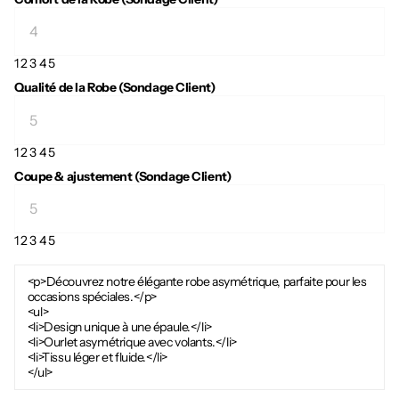
1
2
3
4
5
Qualité de la Robe (Sondage Client)
1
2
3
4
5
Coupe & ajustement (Sondage Client)
1
2
3
4
5
<p>Découvrez notre élégante robe asymétrique, parfaite pour les
occasions spéciales.</p>
<ul>
<li>Design unique à une épaule.</li>
<li>Ourlet asymétrique avec volants.</li>
<li>Tissu léger et fluide.</li>
</ul>