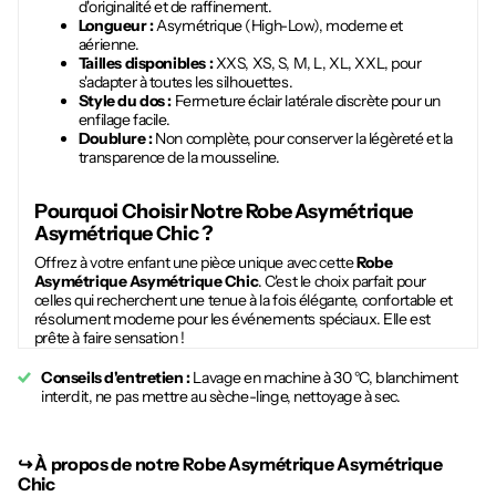
d'originalité et de raffinement.
Longueur :
Asymétrique (High-Low), moderne et
aérienne.
Tailles disponibles :
XXS, XS, S, M, L, XL, XXL, pour
s'adapter à toutes les silhouettes.
Style du dos :
Fermeture éclair latérale discrète pour un
enfilage facile.
Doublure :
Non complète, pour conserver la légèreté et la
transparence de la mousseline.
Pourquoi Choisir Notre
Robe Asymétrique
Asymétrique Chic
?
Offrez à votre enfant une pièce unique avec cette
Robe
Asymétrique Asymétrique Chic
. C'est le choix parfait pour
celles qui recherchent une tenue à la fois élégante, confortable et
résolument moderne pour les événements spéciaux. Elle est
prête à faire sensation !
Conseils d'entretien :
Lavage en machine à 30 °C, blanchiment
interdit, ne pas mettre au sèche-linge, nettoyage à sec.
↪︎
À propos de notre Robe Asymétrique Asymétrique
Chic